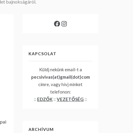
det bajnokságáról.
Facebook
Instagram
KAPCSOLAT
Küldj nekünk email-t a
pecsivivas(at)gmail(dot)com
címre, vagy hívj minket
telefonon:
::
EDZŐK
::
VEZETŐSÉG
::
ppai
ARCHÍVUM