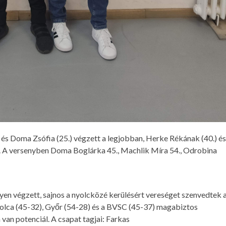
és Doma Zsófia (25.) végzett a legjobban, Herke Rékának (40.) és
pés. A versenyben Doma Boglárka 45., Machlik Míra 54., Odrobina
yen végzett, sajnos a nyolcközé kerülésért vereséget szenvedtek 
polca (45-32), Győr (54-28) és a BVSC (45-37) magabiztos
an potenciál. A csapat tagjai: Farkas