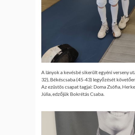
A lányok a kevésbé sikerült egyéni verseny u
32), Békéscsaba (45-43) legyőzését követően 
Az ezüstös csapat tagjai: Doma Zsófia, Herke
Júlia, edzőjük Bokrétás Csaba.