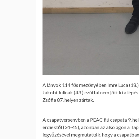
A lányok 114 fős mezőnyében Imre Luca (18.) 
Jakobi Julinak (43.) ezúttal nem jött ki a lé
Zsófia 87. helyen zártak.
A csapatversenyben a PEAC fiú csapata 9. hel
érdiektől (34-45), azonban az alsó ágon a Ta
legyőzésével megmutatták, hogy a csapatban v