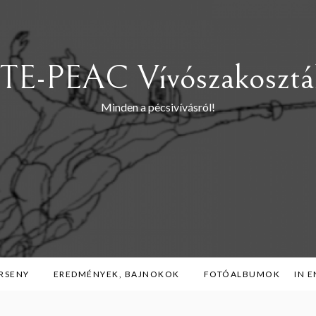
TE-PEAC Vívószakosztá
Minden a pécsivívásról!
RSENY
EREDMÉNYEK, BAJNOKOK
FOTÓALBUMOK
IN 