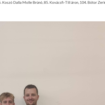
 Koszó Dalla Molle Brúnó, 85. Kovácsfi-Till áron, 104. Bótor Zeri