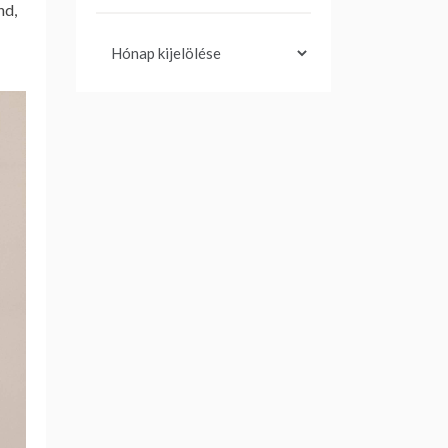
nd,
Archívum