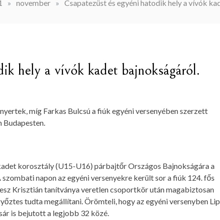
1
»
november
»
Csapatezüst és egyéni hatodik hely a vívók ka
ik hely a vívók kadet bajnokságáról.
yertek, míg Farkas Bulcsú a fiúk egyéni versenyében szerzett
n Budapesten.
kadet korosztály (U15-U16) párbajtőr Országos Bajnokságára a
zombati napon az egyéni versenyekre került sor a fiúk 124. fős
esz Krisztián tanítványa veretlen csoportkör után magabiztosan
 győztes tudta megállítani. Örömteli, hogy az egyéni versenyben Li
r is bejutott a legjobb 32 közé.