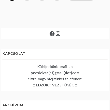
lapozása
Facebook
Instagram
KAPCSOLAT
Küldj nekünk email-t a
pecsivivas(at)gmail(dot)com
címre, vagy hívj minket telefonon:
::
EDZŐK
::
VEZETŐSÉG
::
ARCHÍVUM