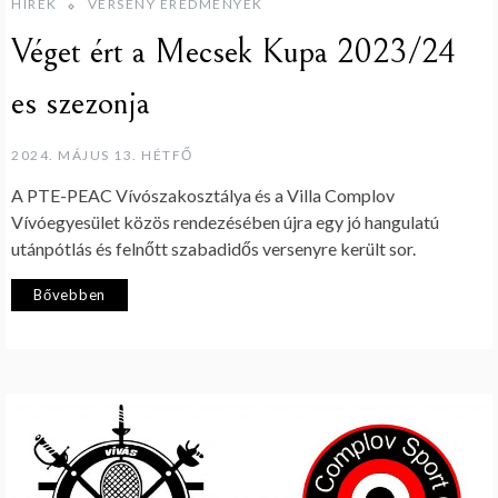
HÍREK
VERSENY EREDMÉNYEK
Véget ért a Mecsek Kupa 2023/24
es szezonja
2024. MÁJUS 13. HÉTFŐ
A PTE-PEAC Vívószakosztálya és a Villa Complov
Vívóegyesület közös rendezésében újra egy jó hangulatú
utánpótlás és felnőtt szabadidős versenyre került sor.
Bővebben