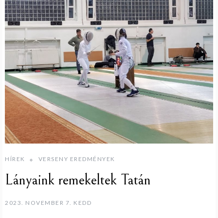
HÍREK
VERSENY EREDMÉNYEK
Lányaink remekeltek Tatán
2023. NOVEMBER 7. KEDD