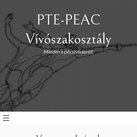
Skip
to
PTE-PEAC
content
Vívószakosztály
Minden a pécsivívásról!