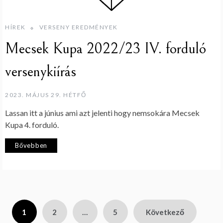
HÍREK
VERSENY EREDMÉNYEK
Mecsek Kupa 2022/23 IV. forduló
versenykiírás
2023. MÁJUS 29. HÉTFŐ
Lassan itt a június ami azt jelenti hogy nemsokára Mecsek
Kupa 4. forduló.
Bővebben
Bejegyzések
1
2
…
5
Következő