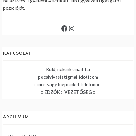
be az Pécsi Egyetemi Atlétikai Club ügyvezető igazgatói
pozícióját.
Facebook
Instagram
KAPCSOLAT
Küldj nekünk email-t a
pecsivivas(at)gmail(dot)com
címre, vagy hívj minket telefonon:
::
EDZŐK
::
VEZETŐSÉG
::
ARCHÍVUM
Archívum