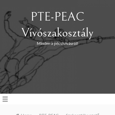
Skip
to
PTE-PEAC
content
Vívószakosztály
Minden a pécsivívásról!