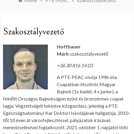
Home
»
PTE-PEAC
»
Szakosztályvezető
Szakosztályvezető
Hoffbauer
Márk
szakosztályvezető
+36 30 816 14 03
A PTE-PEAC vívója 1996 óta.
Csapatban ötszörös Magyar
Bajnok (1x kadét, 4 x junior), a
felnőtt Országos Bajnokságon ezüst és bronzérmes csapat
tagja. Végzettségét tekintve közgazdász, jelenleg a PTE
Egészségtudományi Kar Doktori Iskolájának hallgatója. 2010-
től 10 éven át városfejlesztéssel, pályázatok írásával,
menedzselésével foglalkozott. 2021. október 1. napjától tölti