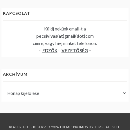
KAPCSOLAT
Küldj nekünk email-t a
pecsivivas(at)gmail(dot)com
címre, vagy hívj minket telefonon:
::
EDZŐK
::
VEZETŐSÉG
::
ARCHÍVUM
Archívum
© ALL RIGHTS RESERVED 2024 THEME: PROMOS BY
TEMPLATE SELL
.