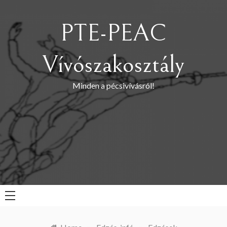
Skip
to
PTE-PEAC
content
Vívószakosztály
Minden a pécsivívásról!