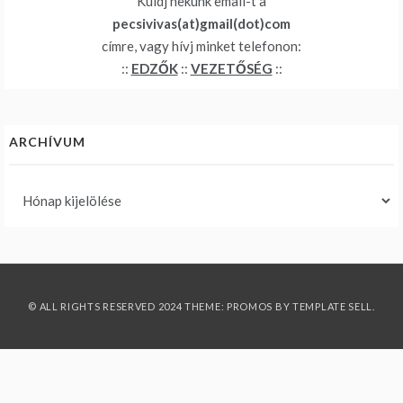
Küldj nekünk email-t a
pecsivivas(at)gmail(dot)com
címre, vagy hívj minket telefonon:
::
EDZŐK
::
VEZETŐSÉG
::
ARCHÍVUM
Archívum
© ALL RIGHTS RESERVED 2024 THEME: PROMOS BY
TEMPLATE SELL
.