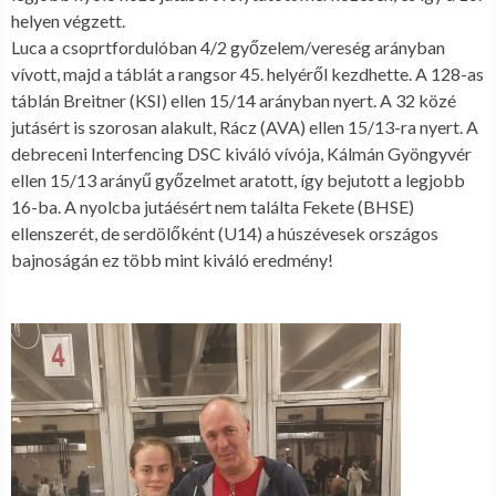
helyen végzett.
Luca a csoprtfordulóban 4/2 győzelem/vereség arányban
vívott, majd a táblát a rangsor 45. helyéről kezdhette. A 128-as
táblán Breitner (KSI) ellen 15/14 arányban nyert. A 32 közé
jutásért is szorosan alakult, Rácz (AVA) ellen 15/13-ra nyert. A
debreceni Interfencing DSC kiváló vívója, Kálmán Gyöngyvér
ellen 15/13 arányű győzelmet aratott, így bejutott a legjobb
16-ba. A nyolcba jutáésért nem találta Fekete (BHSE)
ellenszerét, de serdölőként (U14) a húszévesek országos
bajnoságán ez több mint kiváló eredmény!