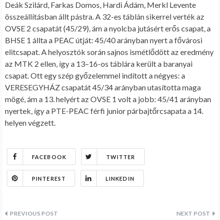
Deák Szilárd, Farkas Domos, Hardi Ádám, Merkl Levente
összeállításban állt pástra. A 32-es táblán sikerrel verték az
OVSE 2 csapatát (45/29), ám a nyolcba jutásért erős csapat, a
BHSE 1 állta a PEAC útját: 45/40 arányban nyert a fővárosi
elitcsapat. A helyosztók során sajnos ismétlődött az eredmény
az MTK 2 ellen, így a 13–16-os táblára került a baranyai
csapat. Ott egy szép győzelemmel indított a négyes: a
VERESEGYHÁZ csapatát 45/34 arányban utasította maga
mögé, ám a 13. helyért az OVSE 1 volt a jobb: 45/41 arányban
nyertek, így a PTE-PEAC férfi junior párbajtőrcsapata a 14.
helyen végzett.
FACEBOOK
TWITTER
PINTEREST
LINKEDIN
Bejegyzés