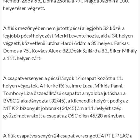
Németh Zoé a 69., Doma Zsófia a 77., Magda Jázmin a 100.
helyezésen végzett.
A fiiúk mezőnyében nem jutott pécsi a legjobb 32 közé, a
legjobb pécsi helyezést Merkl Levente hozta, aki a 34. helyen
végzett, közvetlenül utána Hardi Ádám a 35. helyen. Farkas
Domos a 75., Kovács Alex a 82.,Deák Szilárd a 83., Siker Mihály
a 111. helyen zárt.
A csapatversenyen a pécsi lányok 14 csapat között a 11.
helyen végeztek. A Herke Réka, Imre Luca, Miklós Fanni,
Tombory Liza öszseállítású csapatot a nyolcba jutásban a
BVSC 2 akadányozta (32/45), a kilencedik helyért pedig az
MTK 2 bizonyult jobbnak (34/45) ám a 11. helyért szép
győzelmet aratott a csapat az OSC ellen 45/28 arányban.
A fiúk csapatversenyén 24 csapat versengett. A PTE-PEAC a