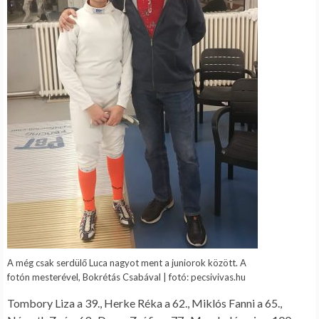
A még csak serdülő Luca nagyot ment a juniorok között. A
fotón mesterével, Bokrétás Csabával | fotó: pecsivivas.hu
Tombory Liza a 39., Herke Réka a 62., Miklós Fanni a 65.,