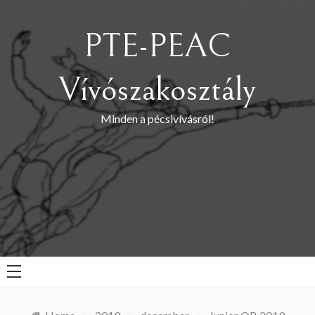
Skip
to
PTE-PEAC
content
Vívószakosztály
Minden a pécsivívásról!