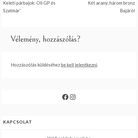
Keleti párbajok: Oli GP és
Két arany, három bronz
navigáció
Szatmár’
Bajáról
Vélemény, hozzászólás?
Hozzászólás küldéséhez
be kell jelentkezni
.
Facebook
Instagram
KAPCSOLAT