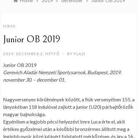
Home
»
2019
»
december
»
Junior OB 2019
HÍREK
Junior OB 2019
2019. DECEMBER 2. HÉTFŐ
BY
PLAZI
Junior OB 2019
Gerevich Aladár Nemzeti Sportcsarnok, Budapest, 2019.
november 30. – december 01.
Nagyversenyes körülmények között, a fiúk versenyében 155, a
lányokéban 118 indulóval zajlott a junior (U20) párbajtőrözők
magyar bajnoksága.
Egyéniben a legjobb pécsi helyezést Imre Luca érte el, akit
értékes győzelmei után a későbbi bronzérmes állított meg a
legjobb nyolc közé jutásért folytatott mérkőzésen, és így a 16.