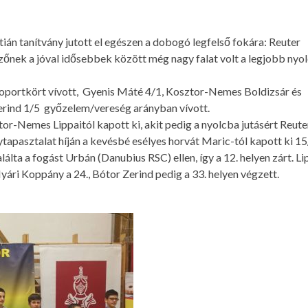
án tanítvány jutott el egészen a dobogó legfelső fokára: Reuter
zőnek a jóval idősebbek között még nagy falat volt a legjobb nyo
csoportkört vívott, Gyenis Máté 4/1, Kosztor-Nemes Boldizsár és
erind 1/5 győzelem/vereség arányban vívott.
or-Nemes Lippaitól kapott ki, akit pedig a nyolcba jutásért Reute
tapasztalat híján a kevésbé esélyes horvát Maric-tól kapott ki 15
alálta a fogást Urbán (Danubius RSC) ellen, így a 12. helyen zárt. Li
ári Koppány a 24., Bótor Zerind pedig a 33. helyen végzett.