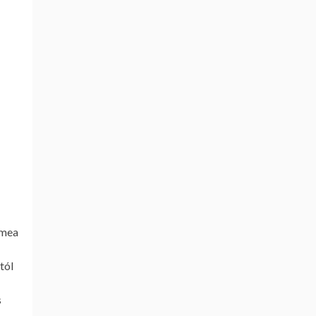
ímea
tól
s