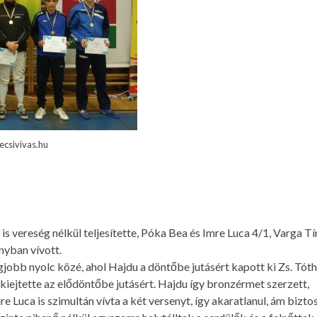
pecsivivas.hu
s vereség nélkül teljesítette, Póka Bea és Imre Luca 4/1, Varga T
nyban vívott.
gjobb nyolc közé, ahol Hajdu a döntőbe jutásért kapott ki Zs. Tóth
 kiejtette az elődöntőbe jutásért. Hajdu így bronzérmet szerzett,
re Luca is szimultán vívta a két versenyt, így akaratlanul, ám bizto