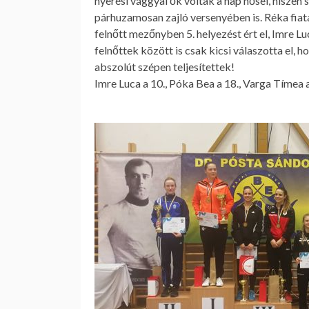
nyerési vággyal ők voltak a nap hősei, hiszen 
párhuzamosan zajló versenyében is. Réka fiat
felnőtt mezőnyben 5. helyezést ért el, Imre L
felnőttek között is csak kicsi válaszotta el,
abszolút szépen teljesítettek!
Imre Luca a 10., Póka Bea a 18., Varga Tímea a 