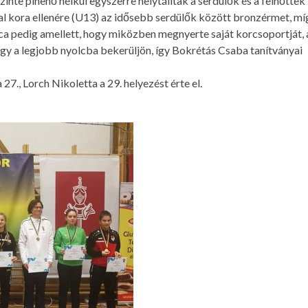
szinte pihenő nélkül egyszerre helytálltak a serdülők és a felnőttek
al kora ellenére (U13) az idősebb serdülők között bronzérmet, mí
uca pedig amellett, hogy miközben megnyerte saját korcsoportját, 
 hogy a legjobb nyolcba bekerüljön, így Bokrétás Csaba tanítványai
27., Lorch Nikoletta a 29. helyezést érte el.