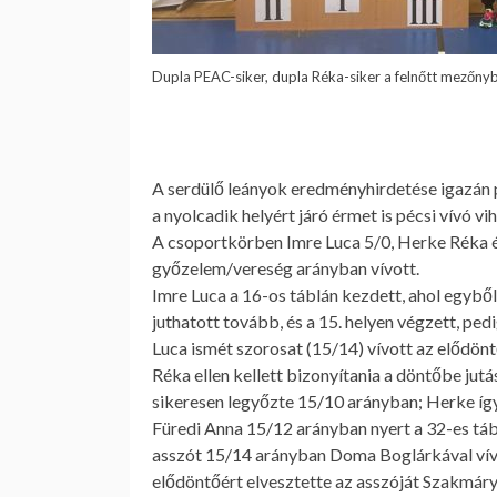
Dupla PEAC-siker, dupla Réka-siker a felnőtt mezőnyb
.
A
serdülő leányok
eredményhirdetése igazán pé
a nyolcadik helyért járó érmet is pécsi vívó vi
A csoportkörben Imre Luca 5/0, Herke Réka 
győzelem/vereség arányban vívott.
Imre Luca a 16-os táblán kezdett, ahol egyből
juthatott tovább, és a 15. helyen végzett, pedi
Luca ismét szorosat (15/14) vívott az elődö
Réka ellen kellett bizonyítania a döntőbe jut
sikeresen legyőzte 15/10 arányban; Herke íg
Füredi Anna 15/12 arányban nyert a 32-es tábl
asszót 15/14 arányban Doma Boglárkával vívta,
elődöntőért elvesztette az asszóját Szakmáry