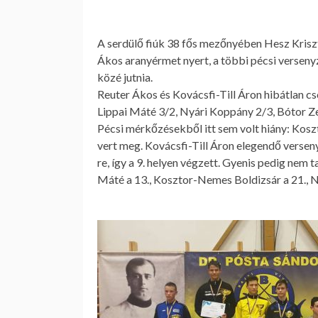
A
serdülő fiúk
38 fős mezőnyében Hesz Kriszti
Ákos aranyérmet nyert, a többi pécsi verseny
közé jutnia.
Reuter Ákos és Kovácsfi-Till Áron hibátlan 
Lippai Máté 3/2, Nyári Koppány 2/3, Bótor Z
Pécsi mérkőzésekből itt sem volt hiány: Koszt
vert meg. Kovácsfi-Till Áron elegendő verseny
re, így a 9. helyen végzett. Gyenis pedig nem t
Máté a 13., Kosztor-Nemes Boldizsár a 21., Ny