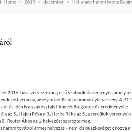
Home
»
2019
»
december
»
Két arany, három bronz Bajár
áról
let 2016-ban szervezte meg első szabadidős versenyét, amely az
 rendezett verseny, amely második alkalommal nyílt verseny. A PTE
 el, és idén is a szakosztály hírnevét öregbítették eredményeik:
tila az 5., Hajdu Réka a 3., Herke Réka az 5., a serdülők versenyein
a 8., Reuter Ákos az 1. helyezést szerezte meg.
és három további érmes helyezés – nem kis büszkeséget okozva a