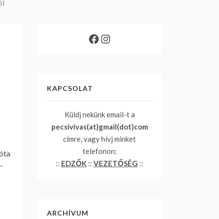
ól
Facebook
Instagram
KAPCSOLAT
Küldj nekünk email-t a
pecsivivas(at)gmail(dot)com
címre, vagy hívj minket
telefonon:
óta
::
EDZŐK
::
VEZETŐSÉG
::
-
ARCHÍVUM