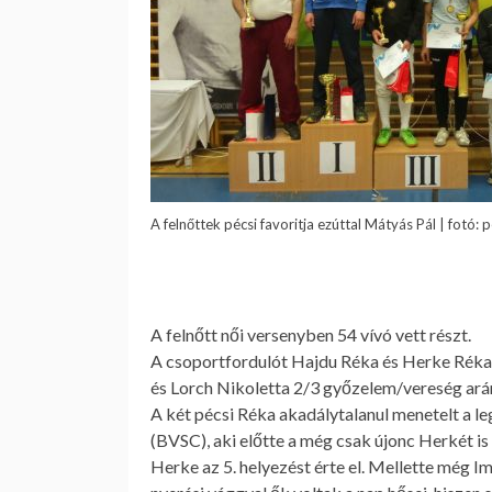
A felnőttek pécsi favoritja ezúttal Mátyás Pál | fotó: 
.
A
felnőtt női
versenyben 54 vívó vett részt.
A csoportfordulót Hajdu Réka és Herke Réka i
és Lorch Nikoletta 2/3 győzelem/vereség ará
A két pécsi Réka akadálytalanul menetelt a le
(BVSC), aki előtte a még csak újonc Herkét is
Herke az 5. helyezést érte el. Mellette még Im