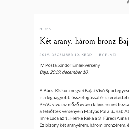
HÍREK
Két arany, három bronz Baj
2019. DECEMBER 10. KEDD
BY
PLAZI
IV. Pósta Sándor Emlékverseny
Baja, 2019. december 10.
A Bács-Kiskun megyei Bajai Vívó Sportegyesü
is a legnagyobb összefogással és szeretettel
PEAC vívói az előző évben kilenc érmet hoztak
a felnőttek versenyein Mátyás Pál a 3., Rab At
Imre Luca az 1., Herke Réka a 3., Füredi Anna 
Ez bizony két aranyérem, három bronzérem, 