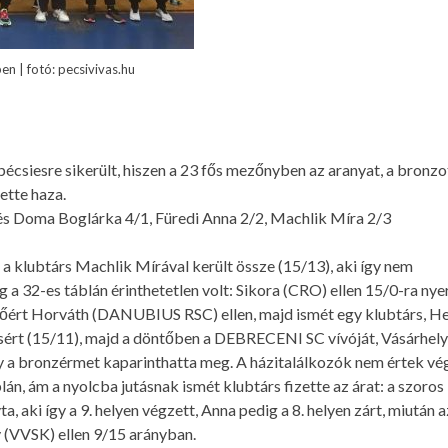
en | fotó: pecsivivas.hu
csiesre sikerült, hiszen a 23 fős mezőnyben az aranyat, a bronzot
hette haza.
és Doma Boglárka 4/1, Füredi Anna 2/2, Machlik Míra 2/3
 a klubtárs Machlik Mírával került össze (15/13), aki így nem
g a 32-es táblán érinthetetlen volt: Sikora (CRO) ellen 15/0-ra nyer
ntőért Horváth (DANUBIUS RSC) ellen, majd ismét egy klubtárs, H
ásért (15/11), majd a döntőben a DEBRECENI SC vívóját, Vásárhelyi
y a bronzérmet kaparinthatta meg. A házitalálkozók nem értek vé
án, ám a nyolcba jutásnak ismét klubtárs fizette az árat: a szoros
 aki így a 9. helyen végzett, Anna pedig a 8. helyen zárt, miután a
 (VVSK) ellen 9/15 arányban.