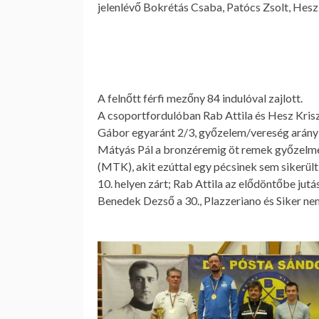
jelenlévő Bokrétás Csaba, Patócs Zsolt, Hes
.
A
felnőtt férfi
mezőny 84 indulóval zajlott.
A csoportfordulóban Rab Attila és Hesz Krisz
Gábor egyaránt 2/3, győzelem/vereség arányb
Mátyás Pál a bronzéremig öt remek győzelmet 
(MTK), akit ezúttal egy pécsinek sem sikerült 
10. helyen zárt; Rab Attila az elődöntőbe jutás
Benedek Dezső a 30., Plazzeriano és Siker nem