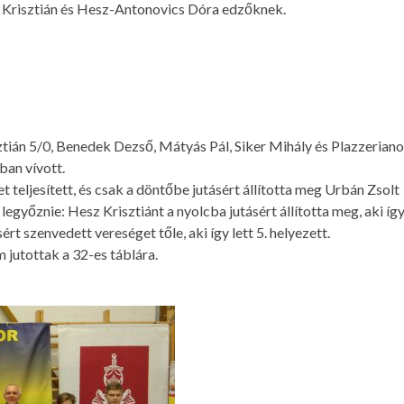
z Krisztián és Hesz-Antonovics Dóra edzőknek.
tián 5/0, Benedek Dezső, Mátyás Pál, Siker Mihály és Plazzeriano
an vívott.
teljesített, és csak a döntőbe jutásért állította meg Urbán Zsolt
legyőznie: Hesz Krisztiánt a nyolcba jutásért állította meg, aki így
ért szenvedett vereséget tőle, aki így lett 5. helyezett.
 jutottak a 32-es táblára.