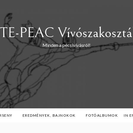
TE-PEAC Vívószakosztá
Minden a pécsivívásról!
RSENY
EREDMÉNYEK, BAJNOKOK
FOTÓALBUMOK
IN 