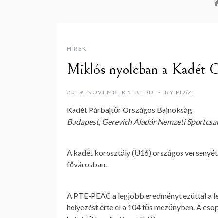
HÍREK
Miklós nyolcban a Kadét 
2019. NOVEMBER 5. KEDD
BY
PLAZI
Kadét Párbajtőr Országos Bajnokság
Budapest, Gerevich Aladár Nemzeti Sportcsa
A kadét korosztály (U16) országos versenyét
fővárosban.
A PTE-PEAC a legjobb eredményt ezúttal a le
helyezést érte el a 104 fős mezőnyben. A csop