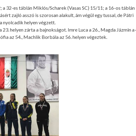
 a 32-es táblán Miklós/Scharek (Vasas SC) 15/11; a 16-os táblán
ért zajló asszó is szorosan alakult, ám végül egy tussal, de Pátri
a nyolcadik helyen végzett.
re a 23. helyen zárta a bajnokságot. Imre Luca a 26., Magda Jázmin a 
fia az 54., Machlik Borbála az 56. helyen végeztek.