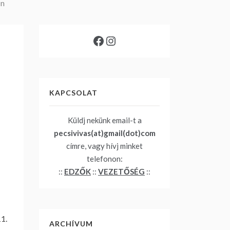
-n
Facebook
Instagram
KAPCSOLAT
Küldj nekünk email-t a
pecsivivas(at)gmail(dot)com
címre, vagy hívj minket
telefonon:
::
EDZŐK
::
VEZETŐSÉG
::
11.
ARCHÍVUM