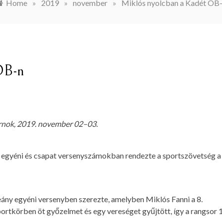
Home
»
2019
»
november
»
Miklós nyolcban a Kadét OB
OB-n
rnok, 2019. november 02–03.
 egyéni és csapat versenyszámokban rendezte a sportszövetség a
ány egyéni versenyben szerezte, amelyben Miklós Fanni a 8.
ortkörben öt győzelmet és egy vereséget gyűjtött, így a rangsor 