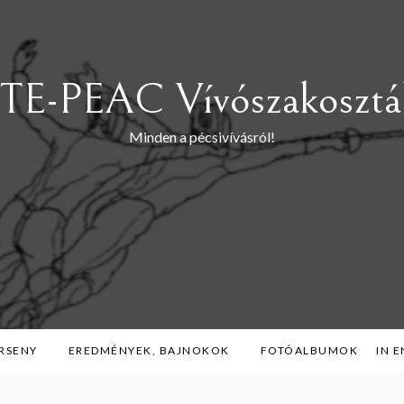
TE-PEAC Vívószakosztá
Minden a pécsivívásról!
RSENY
EREDMÉNYEK, BAJNOKOK
FOTÓALBUMOK
IN 