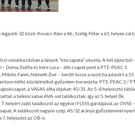
legjobb 32 közé. Kovács Alex a 46., Szélig Péter a 61. helyen zárt
si vonatkozásban a lányok “kiscsapata” okozta. A két újoncból 
ől – Doma Zsófia és Imre Luca – álló csapat pont a PTE-PEAC 1
Miklós Fanni, Németh Zoé – került össze a nyolcba jutásért a 15
ismerésre méltó küzdelmüket győzelem koronázta: PTE-PEAC 2 / P
nokcsapat, a VASAS állta útjukat: 45/31. Az 5–8 helyosztó táblá
ttal, a békéscsabai AVA-val találkoztak, így az 5. helyet ők
. helyért zajló találkozót az egykori FLESS gárdájával, az OVSE 
pat. A találkozót nagyon szép, 45/32 arányú győzelemmel nyert
 7. helyezést az OB-n.