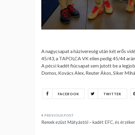
A nagycsapat a házivereség után két erős 
45/43, a TAPOLCA VK ellen pedig 45/44 arány
A pécsi kadét fiúcsapat sem jutott be a legjo
Domos, Kovács Alex, Reuter Ákos, Siker Mihál
FACEBOOK
TWITTER
Bejegyzés
Remek ezüst Mátyástól – kadét EFC, és érzéke
navigáció