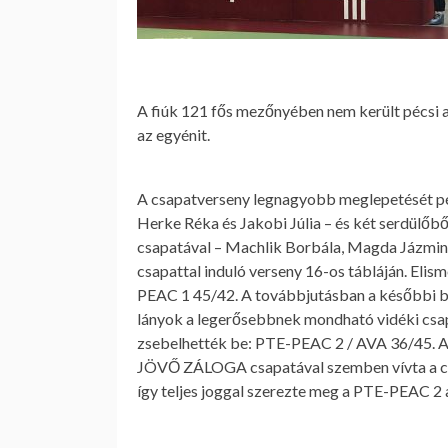
A fiúk 121 fős mezőnyében nem került pécsi a 
az egyénit.
A csapatverseny legnagyobb meglepetését péc
Herke Réka és Jakobi Júlia – és két serdülőb
csapatával – Machlik Borbála, Magda Jázmin, 
csapattal induló verseny 16-os tábláján. El
PEAC 1 45/42. A továbbjutásban a későbbi baj
lányok a legerősebbnek mondható vidéki csapa
zsebelhették be: PTE-PEAC 2 / AVA 36/45. A 7
JÖVŐ ZÁLOGA csapatával szemben vívta a csa
így teljes joggal szerezte meg a PTE-PEAC 2 a