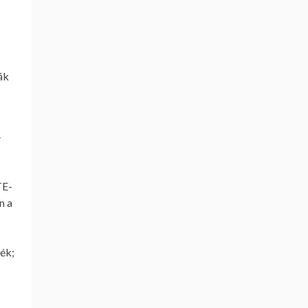
ák
–
TE-
n a
–
ék;