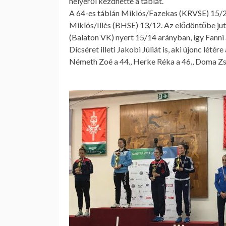
helyéről kezdhette a táblát.
A 64-es táblán Miklós/Fazekas (KRVSE) 15/2;
Miklós/Illés (BHSE) 13/12. Az elődöntőbe jutás
(Balaton VK) nyert 15/14 arányban, így Fanni 
Dícséret illeti Jakobi Júliát is, aki újonc lété
Németh Zoé a 44., Herke Réka a 46., Doma Zsó