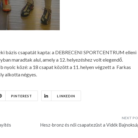
vidéki bázis csapatát kapta: a DEBRECENI SPORTCENTRUM elleni
ban maradtak alul, amely a 12. helyezéshez volt elegendő.
bb nyolc közé: a 18 csapat között a 11. helyen végzett a Farkas
y alkotta négyes.
PINTEREST
LINKEDIN
nyítés
Hesz-bronz és női csapatezüst a Vidék Bajnoksá