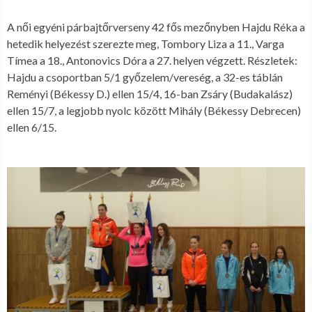
A női egyéni párbajtőrverseny 42 fős mezőnyben Hajdu Réka a
hetedik helyezést szerezte meg, Tombory Liza a 11., Varga
Tímea a 18., Antonovics Dóra a 27. helyen végzett. Részletek:
Hajdu a csoportban 5/1 győzelem/vereség, a 32-es táblán
Reményi (Békessy D.) ellen 15/4, 16-ban Zsáry (Budakalász)
ellen 15/7, a legjobb nyolc között Mihály (Békessy Debrecen)
ellen 6/15.