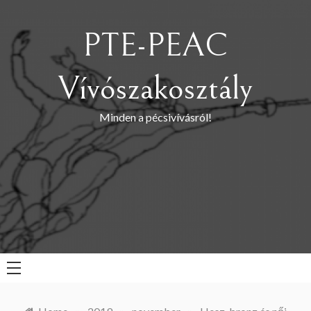
Skip
to
PTE-PEAC
content
Vívószakosztály
Minden a pécsivívásról!