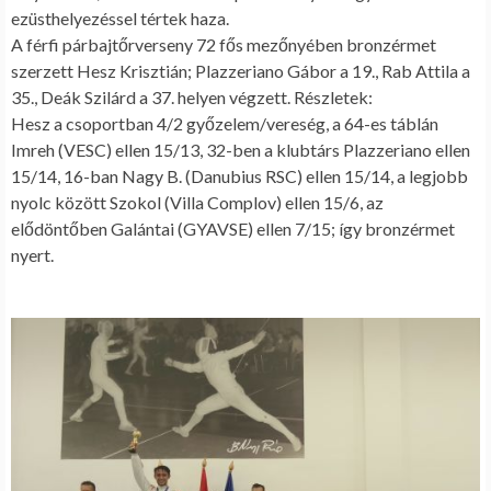
ezüsthelyezéssel tértek haza.
A férfi párbajtőrverseny 72 fős mezőnyében bronzérmet
szerzett Hesz Krisztián; Plazzeriano Gábor a 19., Rab Attila a
35., Deák Szilárd a 37. helyen végzett. Részletek:
Hesz a csoportban 4/2 győzelem/vereség, a 64-es táblán
Imreh (VESC) ellen 15/13, 32-ben a klubtárs Plazzeriano ellen
15/14, 16-ban Nagy B. (Danubius RSC) ellen 15/14, a legjobb
nyolc között Szokol (Villa Complov) ellen 15/6, az
elődöntőben Galántai (GYAVSE) ellen 7/15; így bronzérmet
nyert.