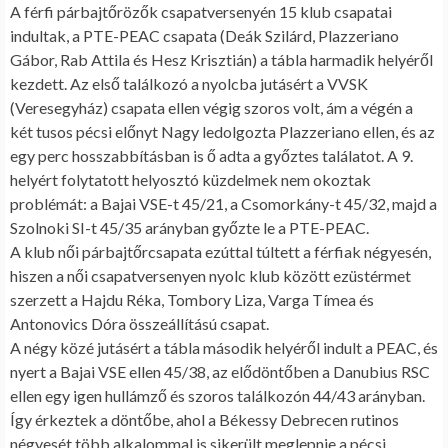
A férfi párbajtőrözők csapatversenyén 15 klub csapatai
indultak, a PTE-PEAC csapata (Deák Szilárd, Plazzeriano
Gábor, Rab Attila és Hesz Krisztián) a tábla harmadik helyéről
kezdett. Az első találkozó a nyolcba jutásért a VVSK
(Veresegyház) csapata ellen végig szoros volt, ám a végén a
két tusos pécsi előnyt Nagy ledolgozta Plazzeriano ellen, és az
egy perc hosszabbításban is ő adta a győztes találatot. A 9.
helyért folytatott helyosztó küzdelmek nem okoztak
problémát: a Bajai VSE-t 45/21, a Csomorkány-t 45/32, majd a
Szolnoki SI-t 45/35 arányban győzte le a PTE-PEAC.
A klub női párbajtőrcsapata ezúttal túltett a férfiak négyesén,
hiszen a női csapatversenyen nyolc klub között ezüstérmet
szerzett a Hajdu Réka, Tombory Liza, Varga Tímea és
Antonovics Dóra összeállítású csapat.
A négy közé jutásért a tábla második helyéről indult a PEAC, és
nyert a Bajai VSE ellen 45/38, az elődöntőben a Danubius RSC
ellen egy igen hullámző és szoros találkozón 44/43 arányban.
Így érkeztek a döntőbe, ahol a Békessy Debrecen rutinos
négyesét több alkalommal is sikerült meglepnie a pécsi