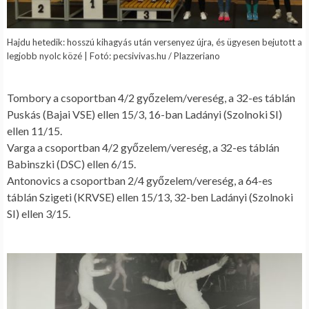
Hajdu hetedik: hosszú kihagyás után versenyez újra, és ügyesen bejutott a
legjobb nyolc közé | Fotó: pecsivivas.hu / Plazzeriano
.
Tombory a csoportban 4/2 győzelem/vereség, a 32-es táblán
Puskás (Bajai VSE) ellen 15/3, 16-ban Ladányi (Szolnoki SI)
ellen 11/15.
Varga a csoportban 4/2 győzelem/vereség, a 32-es táblán
Babinszki (DSC) ellen 6/15.
Antonovics a csoportban 2/4 győzelem/vereség, a 64-es
táblán Szigeti (KRVSE) ellen 15/13, 32-ben Ladányi (Szolnoki
SI) ellen 3/15.