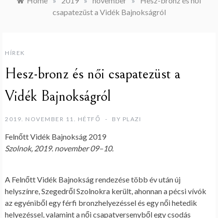
Home
»
2019
»
november
»
Hesz-bronz és női
csapatezüst a Vidék Bajnokságról
HÍREK
Hesz-bronz és női csapatezüst a
Vidék Bajnokságról
2019. NOVEMBER 11. HÉTFŐ
BY
PLAZI
Felnőtt Vidék Bajnokság 2019
Szolnok, 2019. november 09–10.
A Felnőtt Vidék Bajnokság rendezése több év után új
helyszínre, Szegedről Szolnokra került, ahonnan a pécsi vívók
az egyéniből egy férfi bronzhelyezéssel és egy női hetedik
helyezéssel, valamint a női csapatversenyből egy csodás