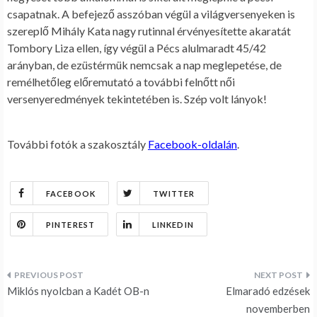
csapatnak. A befejező asszóban végül a világversenyeken is
szereplő Mihály Kata nagy rutinnal érvényesítette akaratát
Tombory Liza ellen, így végül a Pécs alulmaradt 45/42
arányban, de ezüstérmük nemcsak a nap meglepetése, de
remélhetőleg előremutató a további felnőtt női
versenyeredmények tekintetében is. Szép volt lányok!
További fotók a szakosztály
Facebook-oldalán
.
FACEBOOK
TWITTER
PINTEREST
LINKEDIN
Bejegyzés
Miklós nyolcban a Kadét OB-n
Elmaradó edzések
navigáció
novemberben