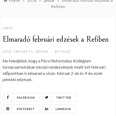
Home
»
2018
»
január
»
Elmaradó februári edzések a
Refiben
HÍREK
Elmaradó februári edzések a Refiben
2018. JANUÁR 31. SZERDA
BY
PLAZI
Ne feledjétek, hogy a Pécsi Református Kollégium
tornacsarnokában iskolai rendezvények miatt két februári
időpontban is elmarad a vívás: február 2-án és 9-én, ezek
pénteki edzések.
FACEBOOK
TWITTER
PINTEREST
LINKEDIN