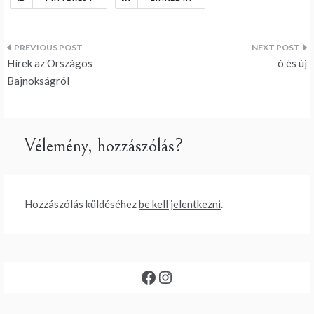
Bejegyzés
Hírek az Országos
ó és új
navigáció
Bajnokságról
Vélemény, hozzászólás?
Hozzászólás küldéséhez
be kell jelentkezni
.
Facebook
Instagram