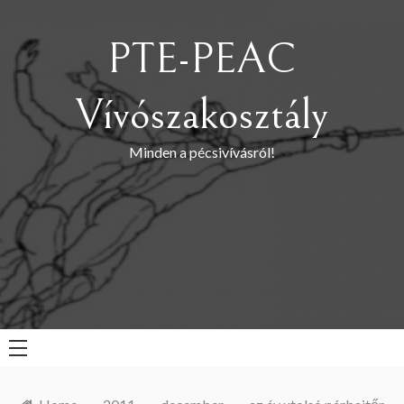
Skip
to
PTE-PEAC
content
Vívószakosztály
Minden a pécsivívásról!