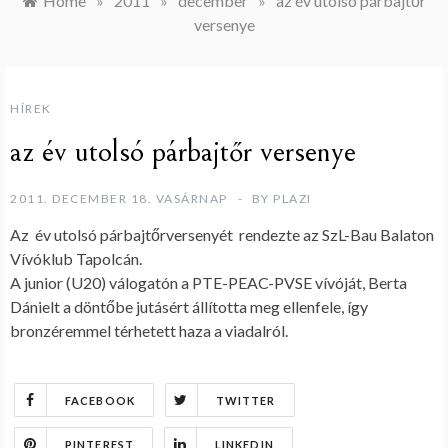
Home
»
2011
»
december
»
az év utolsó párbajtőr
versenye
HÍREK
az év utolsó párbajtőr versenye
2011. DECEMBER 18. VASÁRNAP
BY
PLAZI
Az év utolsó párbajtőrversenyét rendezte az SzL-Bau Balaton
Vívóklub Tapolcán.
A junior (U20) válogatón a PTE-PEAC-PVSE vívóját, Berta
Dánielt a döntőbe jutásért állította meg ellenfele, így
bronzéremmel térhetett haza a viadalról.
FACEBOOK
TWITTER
PINTEREST
LINKEDIN