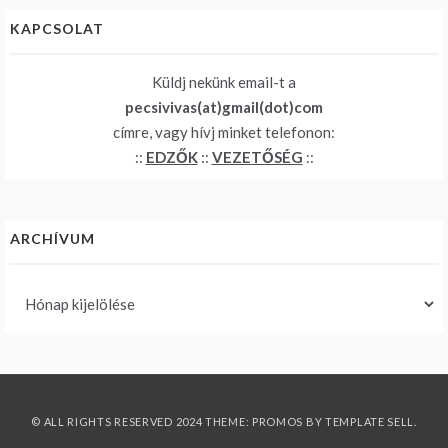
KAPCSOLAT
Küldj nekünk email-t a
pecsivivas(at)gmail(dot)com
címre, vagy hívj minket telefonon:
::
EDZŐK
::
VEZETŐSÉG
::
ARCHÍVUM
Archívum
© ALL RIGHTS RESERVED 2024 THEME: PROMOS BY
TEMPLATE SELL
.