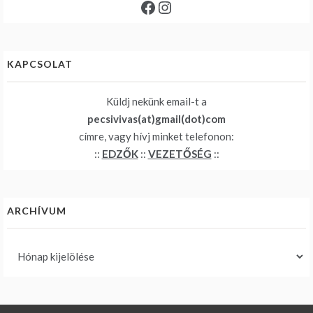
Facebook
Instagram
KAPCSOLAT
Küldj nekünk email-t a
pecsivivas(at)gmail(dot)com
címre, vagy hívj minket telefonon:
::
EDZŐK
::
VEZETŐSÉG
::
ARCHÍVUM
Archívum