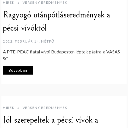
HÍREK
VERSENY EREDMÉNYEK
Ragyogó utánpótláseredmények a
pécsi vívóktól
2022. FEBRUÁR 14. HÉTFŐ
A PTE-PEAC fiatal vívói Budapesten léptek pástra, a VASAS
SC
Bővebben
HÍREK
VERSENY EREDMÉNYEK
Jól szerepeltek a pécsi vívók a