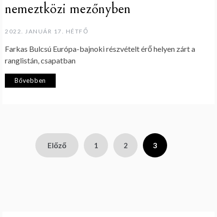
nemeztközi mezőnyben
2022. JANUÁR 17. HÉTFŐ
Farkas Bulcsú Európa-bajnoki részvételt érő helyen zárt a
ranglistán, csapatban
Bővebben
Bejegyzések
Előző
1
2
3
lapozása