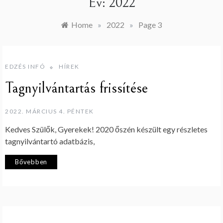
Év:
2022
Home
»
2022
»
Page 3
EDZÉS INFÓ
HÍREK
Tagnyilvántartás frissítése
2022. MÁRCIUS 4. PÉNTEK
Kedves Szülők, Gyerekek! 2020 őszén készült egy részletes
tagnyilvántartó adatbázis,
Bővebben