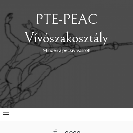
Skip
to
PTE-PEAC
content
Vívószakosztály
Minden a pécsivívásról!