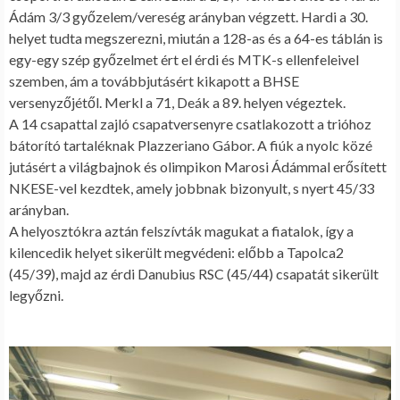
Ádám 3/3 győzelem/vereség arányban végzett. Hardi a 30.
helyet tudta megszerezni, miután a 128-as és a 64-es táblán is
egy-egy szép győzelmet ért el érdi és MTK-s ellenfeleivel
szemben, ám a továbbjutásért kikapott a BHSE
versenyzőjétől. Merkl a 71, Deák a 89. helyen végeztek.
A 14 csapattal zajló csapatversenyre csatlakozott a trióhoz
bátorító tartaléknak Plazzeriano Gábor. A fiúk a nyolc közé
jutásért a világbajnok és olimpikon Marosi Ádámmal erősített
NKESE-vel kezdtek, amely jobbnak bizonyult, s nyert 45/33
arányban.
A helyosztókra aztán felszívták magukat a fiatalok, így a
kilencedik helyet sikerült megvédeni: előbb a Tapolca2
(45/39), majd az érdi Danubius RSC (45/44) csapatát sikerült
legyőzni.