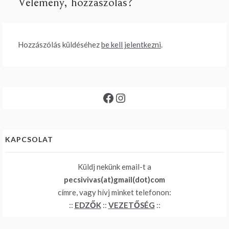
Vélemény, hozzászólás?
Hozzászólás küldéséhez
be kell jelentkezni
.
Facebook
Instagram
KAPCSOLAT
Küldj nekünk email-t a
pecsivivas(at)gmail(dot)com
címre, vagy hívj minket telefonon:
::
EDZŐK
::
VEZETŐSÉG
::