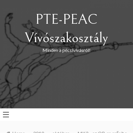
Skip
to
PTE-PEAC
content
Vívószakosztály
Minden a pécsivívásról!