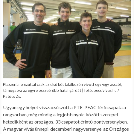
Plazzeriano ezúttal csak az első két találkozón vívott egy-egy asszót,
támogatva az egyre összeérőbb fiatal gárdát | fotó: pecsivivas.hu /
Patócs Zs.
Ugyan egy helyet visszacsúszott a PTE-PEAC férficsapata a
rangsorban, még mindig a legjobb nyolc között szerepel
hetedikként az országos, 33 csapatot érintő pontversenyben.
A magyar vívás ünnepi, decemberi nagyversenye, az Országos