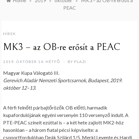
Home
»
2019
»
október
»
MK3 – az OB-re erősít a
PEAC
HÍREK
MK3 – az OB-re erősít a PEAC
2019. OKTÓBER 14. HÉTFŐ
BY
PLAZI
Magyar Kupa Válogató III.
Gerevich Aladár Nemzeti Sportcsarnok, Budapest, 2019.
október 12–13.
A férfi felnőtt párbajtőrözők OB előtti, harmadik
kupafordulójának egyéni versenyén 110 versenyző indult. A
PTE-PEAC színeit ezúttal is – a két hete zajlott MK2-höz
hasonlóan – a három fiatal pécsi képviselte: a
csoportfordulóban Deák Szilárd 1/5, Merkl Levente és Hardi