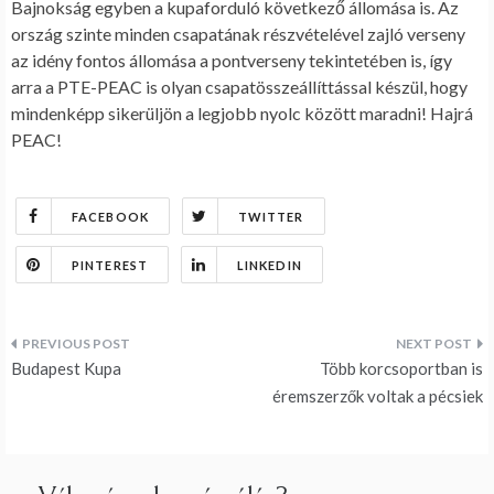
Bajnokság egyben a kupaforduló következő állomása is. Az
ország szinte minden csapatának részvételével zajló verseny
az idény fontos állomása a pontverseny tekintetében is, így
arra a PTE-PEAC is olyan csapatösszeállíttással készül, hogy
mindenképp sikerüljön a legjobb nyolc között maradni! Hajrá
PEAC!
FACEBOOK
TWITTER
PINTEREST
LINKEDIN
Bejegyzés
Budapest Kupa
Több korcsoportban is
navigáció
éremszerzők voltak a pécsiek