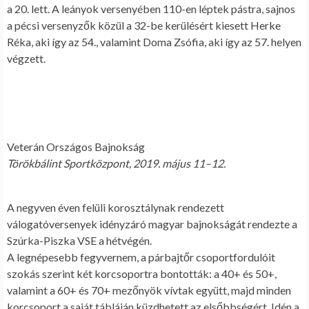
a 20. lett. A leányok versenyében 110-en léptek pástra, sajnos
a pécsi versenyzők közül a 32-be kerülésért kiesett Herke
Réka, aki így az 54., valamint Doma Zsófia, aki így az 57. helyen
végzett.
Veterán Országos Bajnokság
Törökbálint Sportközpont, 2019. május 11–12.
A negyven éven felüli korosztálynak rendezett
válogatóversenyek idényzáró magyar bajnokságát rendezte a
Szúrka-Piszka VSE a hétvégén.
A legnépesebb fegyvernem, a párbajtőr csoportfordulóit
szokás szerint két korcsoportra bontották: a 40+ és 50+,
valamint a 60+ és 70+ mezőnyök vívtak együtt, majd minden
korcsoport a saját tábláján küzdhetett az elsőbbségért. Idén a