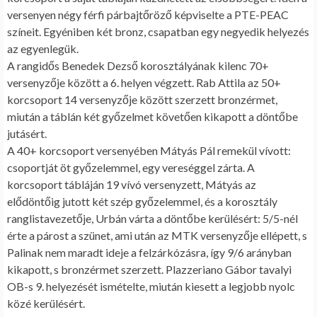
versenyen négy férfi párbajtőröző képviselte a PTE-PEAC
színeit. Egyéniben két bronz, csapatban egy negyedik helyezés
az egyenlegük.
A rangidős Benedek Dezső korosztályának kilenc 70+
versenyzője között a 6. helyen végzett. Rab Attila az 50+
korcsoport 14 versenyzője között szerzett bronzérmet,
miután a táblán két győzelmet követően kikapott a döntőbe
jutásért.
A 40+ korcsoport versenyében Mátyás Pál remekül vívott:
csoportját öt győzelemmel, egy vereséggel zárta. A
korcsoport tábláján 19 vívó versenyzett, Mátyás az
elődöntőig jutott két szép győzelemmel, és a korosztály
ranglistavezetője, Urbán várta a döntőbe kerülésért: 5/5-nél
érte a párost a szünet, ami után az MTK versenyzője ellépett, s
Palinak nem maradt ideje a felzárkózásra, így 9/6 arányban
kikapott, s bronzérmet szerzett. Plazzeriano Gábor tavalyi
OB-s 9. helyezését ismételte, miután kiesett a legjobb nyolc
közé kerülésért.