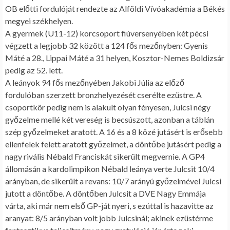
OB előtti fordulóját rendezte az Alföldi Vívóakadémia a Békés
megyei székhelyen.
A gyermek (U11-12) korcsoport fiúversenyében két pécsi
végzett a legjobb 32 között a 124 fős mezőnyben: Gyenis
Máté a 28., Lippai Máté a 31 helyen, Kosztor-Nemes Boldizsár
pedig az 52. lett.
A leányok 94 fős mezőnyében Jakobi Júlia az előző
fordulóban szerzett bronzhelyezését cserélte ezüstre. A
csoportkör pedig nem is alakult olyan fényesen, Julcsi négy
győzelme mellé két vereség is becsúszott, azonban a táblán
szép győzelmeket aratott. A 16 és a 8 közé jutásért is erősebb
ellenfelek felett aratott győzelmet, a döntőbe jutásért pedig a
nagy rivális Nébald Franciskát sikerült megvernie. A GP4
állomásán a kardolimpikon Nébald leánya verte Julcsit 10/4
arányban, de sikerült a revans: 10/7 arányú győzelmével Julcsi
jutott a döntőbe. A döntőben Julcsit a DVE Nagy Emmája
várta, aki már nem első GP-ját nyeri, s ezúttal is hazavitte az
aranyat: 8/5 arányban volt jobb Julcsinál; akinek ezüstérme