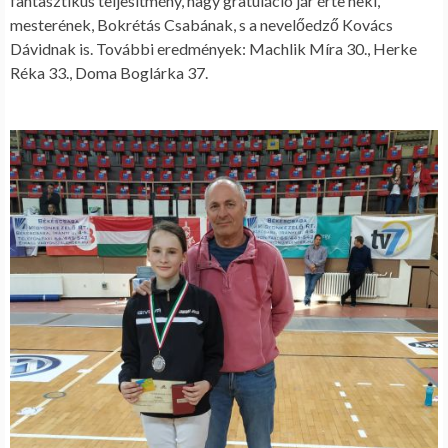
fantasztikus teljesítmény, nagy gratuláció jár érte neki,
mesterének, Bokrétás Csabának, s a nevelőedző Kovács
Dávidnak is. További eredmények: Machlik Míra 30., Herke
Réka 33., Doma Boglárka 37.