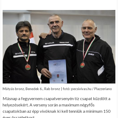
Mátyás bronz, Benedek 6., Rab bronz | fotó: pecsivivas.hu / Plazzeriano
Másnap a fegyvernem csapatversenyén tíz csapat küzdött a
helyezésekért. A verseny során a maximum négyfős
csapatokban az épp vívóknak ki kell tenniük a minimum 150
éves összéletkort.