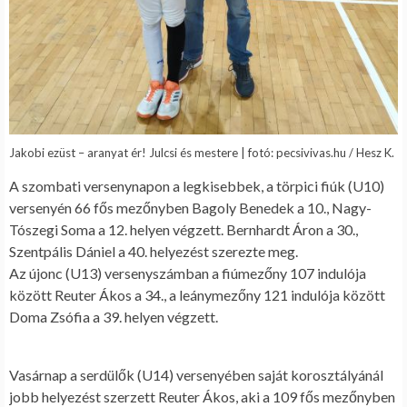
Jakobi ezüst – aranyat ér! Julcsi és mestere | fotó: pecsivivas.hu / Hesz K.
A szombati versenynapon a legkisebbek, a törpici fiúk (U10)
versenyén 66 fős mezőnyben Bagoly Benedek a 10., Nagy-
Tószegi Soma a 12. helyen végzett. Bernhardt Áron a 30.,
Szentpális Dániel a 40. helyezést szerezte meg.
Az újonc (U13) versenyszámban a fiúmezőny 107 indulója
között Reuter Ákos a 34., a leánymezőny 121 indulója között
Doma Zsófia a 39. helyen végzett.
Vasárnap a serdülők (U14) versenyében saját korosztályánál
jobb helyezést szerzett Reuter Ákos, aki a 109 fős mezőnyben