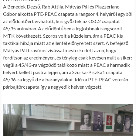
A Benedek Dezső, Rab Attila, Mátyás Pál és Plazzeriano
Gábor alkotta PTE-PEAC csapata a rangsor 4. helyéről egyből
az elődöntőért vívhatott, le is győzték az OSC2 csapatát
45/35 arányban. Az elődöntőben a legjobbnak rangsorolt
MTK következett. Szoros volt a küzdelem, ám a PEAC kis
taktikai hibája miatt az ellenfél előnyre tett szert. A befejező
Mátyás Pál bravúros vívással mesterkedett azon, hogy
fordítson az eredményen, és tényleg csak kevésen múlt a siker:
végül a 45/43-ra végződő találkozó miatt a PEAC a harmadik
helyért kellett pástra lépjen, ám a Szúrka-Piszka1 csapata
45/36-ra legyőzte a baranyaiakat. Idén a PTE-PEAC veterán
párbajtőrcsapata így a negyedik helyen végzett.