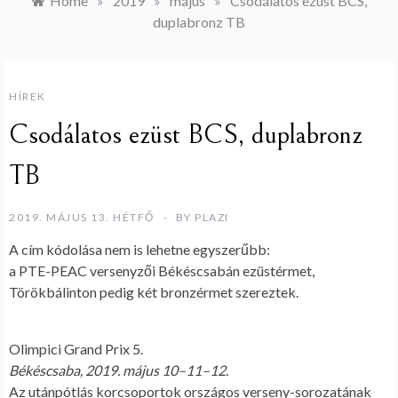
Home
»
2019
»
május
»
Csodálatos ezüst BCS,
duplabronz TB
HÍREK
Csodálatos ezüst BCS, duplabronz
TB
2019. MÁJUS 13. HÉTFŐ
BY
PLAZI
A cím kódolása nem is lehetne egyszerűbb:
a PTE-PEAC versenyzői Békéscsabán ezüstérmet,
Törökbálinton pedig két bronzérmet szereztek.
Olimpici Grand Prix 5.
Békéscsaba, 2019. május 10–11–12.
Az utánpótlás korcsoportok országos verseny-sorozatának