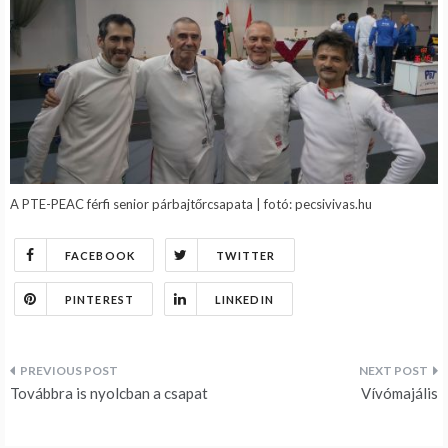
A PTE-PEAC férfi senior párbajtőrcsapata | fotó: pecsivivas.hu
FACEBOOK
TWITTER
PINTEREST
LINKEDIN
Bejegyzés
Továbbra is nyolcban a csapat
Vívómajális
navigáció