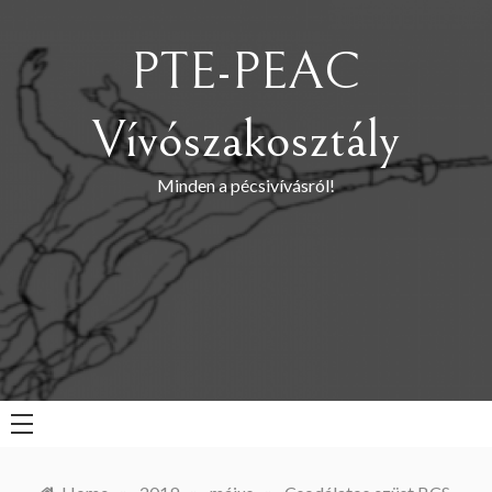
Skip
to
PTE-PEAC
content
Vívószakosztály
Minden a pécsivívásról!