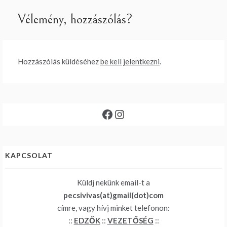
Vélemény, hozzászólás?
Hozzászólás küldéséhez
be kell jelentkezni
.
Facebook
Instagram
KAPCSOLAT
Küldj nekünk email-t a
pecsivivas(at)gmail(dot)com
címre, vagy hívj minket telefonon:
::
EDZŐK
::
VEZETŐSÉG
::