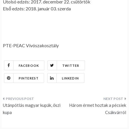
Utolsó edzés: 2017. december 22. csütörtök
Első edzés: 2018. január 03. szerda
PTE-PEAC Vívószakosztály
FACEBOOK
TWITTER
PINTEREST
LINKEDIN
Bejegyzés
Utánpótlás magyar kupák, őszi
Három érmet hoztak a pécsiek
navigáció
kupa
Csákvárról