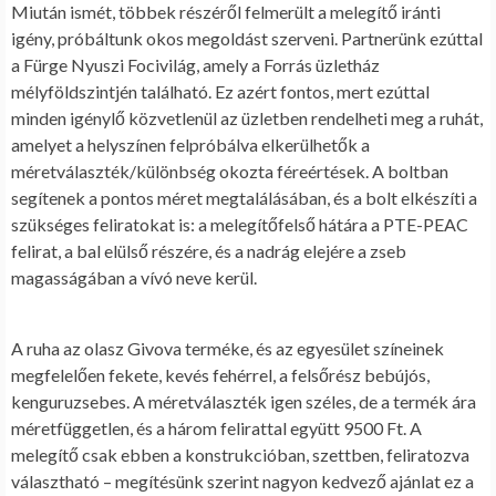
Miután ismét, többek részéről felmerült a melegítő iránti
igény, próbáltunk okos megoldást szerveni. Partnerünk ezúttal
a
Fürge Nyuszi Focivilág
, amely a Forrás üzletház
mélyföldszintjén található. Ez azért fontos, mert ezúttal
minden igénylő közvetlenül az üzletben rendelheti meg a ruhát,
amelyet a helyszínen felpróbálva elkerülhetők a
méretválaszték/különbség okozta féreértések. A boltban
segítenek a pontos méret megtalálásában, és a bolt elkészíti a
szükséges feliratokat is: a melegítőfelső hátára a PTE-PEAC
felirat, a bal elülső részére, és a nadrág elejére a zseb
magasságában a vívó neve kerül.
A ruha az olasz Givova terméke, és az egyesület színeinek
megfelelően fekete, kevés fehérrel, a felsőrész bebújós,
kenguruzsebes. A méretválaszték igen széles, de a termék ára
méretfüggetlen, és a három felirattal együtt 9500 Ft. A
melegítő csak ebben a konstrukcióban, szettben, feliratozva
választható – megítésünk szerint nagyon kedvező ajánlat ez a