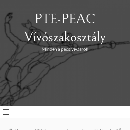
Skip
to
PTE-PEAC
content
Vívószakosztály
Minden a pécsivívásról!