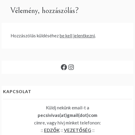
Vélemény, hozzászólás?
Hozzászólás küldéséhez
be kell jelentkezni
.
Facebook
Instagram
KAPCSOLAT
Küldj nekünk email-t a
pecsivivas(at)gmail(dot)com
címre, vagy hívj minket telefonon:
::
EDZŐK
::
VEZETŐSÉG
::