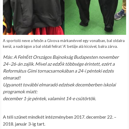
A sportoló neve a felsőn a Givova márkanévvel egy vonalban, bal oldalra
kerül, a nadrágon a bal oldali felirat ‘A’ betűje alá kicsivel, balra zárva.
Más: A Felnőtt Országos Bajnokság Budapesten november
24–26-án zajlik. Mivel az edzők többsége érintett, ezért a
Református Gimi tornacsarnokában a 24-i pénteki edzés
elmarad!
Ugyanott további elmaradó edzések decemberben iskolai
programok miatt:
december 1-je péntek, valamint 14-e csütörtök.
A téli szünet mindkét intézményben 2017. december 22. –
2018. január 3-ig tart.