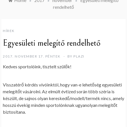
Home
»
2017
»
november
»
Egyesületi melegítő
rendelhető
HÍREK
Egyesületi melegítő rendelhető
2017. NOVEMBER 17. PÉNTEK
BY
PLAZI
Kedves sportolóink, tisztelt szülők!
Visszatérő kérdés vívóinktól, hogy van-e lehetőség egyesületi
melegítőt vásárolni. Az elmúlt évtized során több széria is
készült, de sajnos olyan kereskedő/modell/termék nincs, amely
hosszú évekig minden sportolónknak ugyanolyan melegítőt
biztosítana.