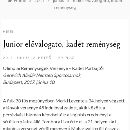
Home
»
2017
»
június
»
Junior előválogató, kadét
reménység
HÍREK
Junior előválogató, kadét reménység
2017. JÚNIUS 12. HÉTFŐ
BY
PLAZI
Olimpiai Reménységek Versenye – Kadét Párbajtőr
Gerevich Aladár Nemzeti Sportcsarnok,
Budapest, 2017. június 10.
A fiúk 78 fős mezőnyében Merkl Levente a 34. helyen végzett;
a lányok versenye 49 indulóval zajlott, akik között a
pécsivívást hárman képviselték: a legjobb eredményt a
sérülten pástra álló Tombory Liza érte el: a 31. helyen zárt,
miután a versenyt végül megnyerő Muharival került össze a