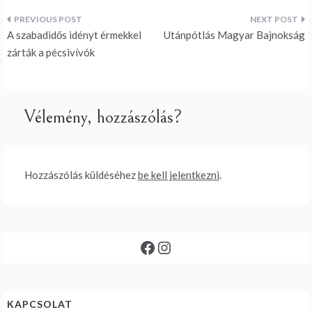
Bejegyzés
A szabadidős idényt érmekkel
Utánpótlás Magyar Bajnokság
navigáció
zárták a pécsivívók
Vélemény, hozzászólás?
Hozzászólás küldéséhez
be kell jelentkezni
.
Facebook
Instagram
KAPCSOLAT