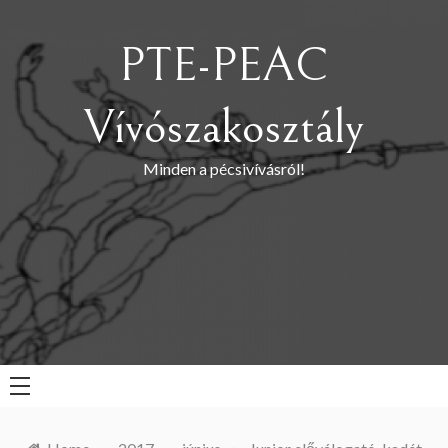
Skip
to
PTE-PEAC
content
Vívószakosztály
Minden a pécsivívásról!