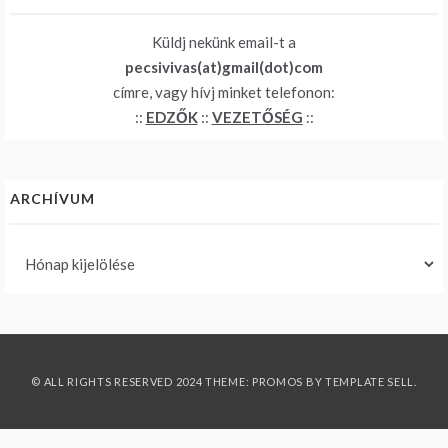
Küldj nekünk email-t a
pecsivivas(at)gmail(dot)com
címre, vagy hívj minket telefonon:
::
EDZŐK
::
VEZETŐSÉG
::
ARCHÍVUM
Archívum
© ALL RIGHTS RESERVED 2024 THEME: PROMOS BY
TEMPLATE SELL
.