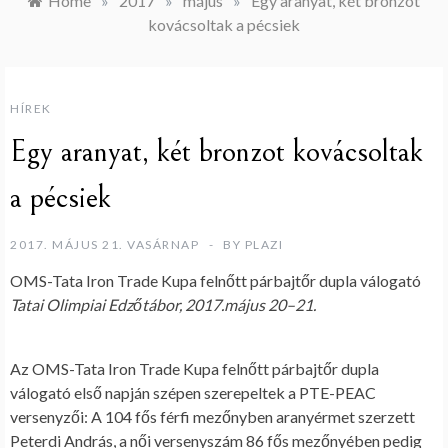
Home
»
2017
»
május
»
Egy aranyat, két bronzot
kovácsoltak a pécsiek
HÍREK
Egy aranyat, két bronzot kovácsoltak
a pécsiek
2017. MÁJUS 21. VASÁRNAP
BY
PLAZI
OMS-Tata Iron Trade Kupa felnőtt párbajtőr dupla válogató
Tatai Olimpiai Edzőtábor, 2017.május 20–21.
Az OMS-Tata Iron Trade Kupa felnőtt párbajtőr dupla
válogató első napján szépen szerepeltek a PTE-PEAC
versenyzői: A 104 fős férfi mezőnyben aranyérmet szerzett
Peterdi András, a női versenyszám 86 fős mezőnyében pedig