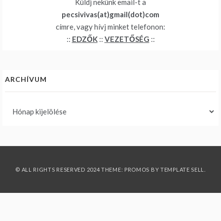
Küldj nekünk email-t a
pecsivivas(at)gmail(dot)com
címre, vagy hívj minket telefonon:
::
EDZŐK
::
VEZETŐSÉG
::
ARCHÍVUM
Archívum
© ALL RIGHTS RESERVED 2024 THEME: PROMOS BY
TEMPLATE SELL
.