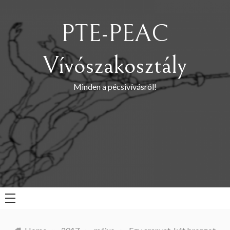
Skip
to
PTE-PEAC
content
Vívószakosztály
Minden a pécsivívásról!