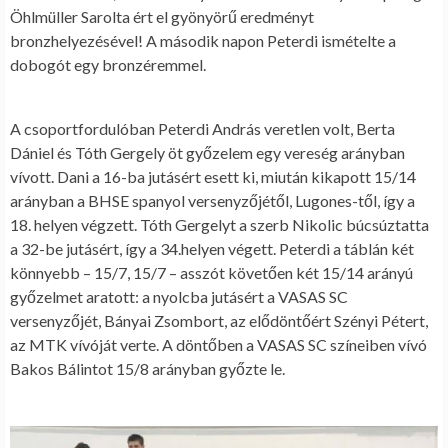
Öhlmüller Sarolta ért el gyönyörű eredményt
bronzhelyezésével! A második napon Peterdi ismételte a
dobogót egy bronzéremmel.
A csoportfordulóban Peterdi András veretlen volt, Berta
Dániel és Tóth Gergely öt győzelem egy vereség arányban
vívott. Dani a 16-ba jutásért esett ki, miután kikapott 15/14
arányban a BHSE spanyol versenyzőjétől, Lugones-től, így a
18. helyen végzett. Tóth Gergelyt a szerb Nikolic búcsúztatta
a 32-be jutásért, így a 34.helyen végett. Peterdi a táblán két
könnyebb – 15/7, 15/7 – asszót követően két 15/14 arányú
győzelmet aratott: a nyolcba jutásért a VASAS SC
versenyzőjét, Bányai Zsombort, az elődöntőért Szényi Pétert,
az MTK vívóját verte. A döntőben a VASAS SC színeiben vívó
Bakos Bálintot 15/8 arányban győzte le.