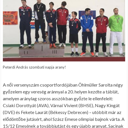
Peterdi András szombati napja arany!
A női versenyszám csoportfordójában Öhlmüller Sarolta négy
győzelem egy vereség aránnyal a 20. helyen kezdte a táblát,
amelyen aránylag szoros asszókban győzte le ellenfeleit:
Csiaki Dorottyát (AVA), Várnai Vivient (BHSE), Nagy Kingát
(DVE) és Fekete Laurát (Békessy Debrecen) – utóbbit már az
elődöntőbe jutásért, ahol Szász Emese olimpiai bajnok várta. A
15/12 Emesének a továbbjutást és egy újabb aranyat, Sacinak