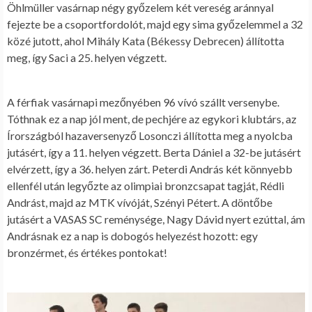
Öhlmüller vasárnap négy győzelem két vereség aránnyal
fejezte be a csoportfordolót, majd egy sima győzelemmel a 32
közé jutott, ahol Mihály Kata (Békessy Debrecen) állította
meg, így Saci a 25. helyen végzett.
A férfiak vasárnapi mezőnyében 96 vívó szállt versenybe.
Tóthnak ez a nap jól ment, de pechjére az egykori klubtárs, az
Írországból hazaversenyző Losonczi állította meg a nyolcba
jutásért, így a 11. helyen végzett. Berta Dániel a 32-be jutásért
elvérzett, így a 36. helyen zárt. Peterdi András két könnyebb
ellenfél után legyőzte az olimpiai bronzcsapat tagját, Rédli
Andrást, majd az MTK vívóját, Szényi Pétert. A döntőbe
jutásért a VASAS SC reménysége, Nagy Dávid nyert ezúttal, ám
Andrásnak ez a nap is dobogós helyezést hozott: egy
bronzérmet, és értékes pontokat!