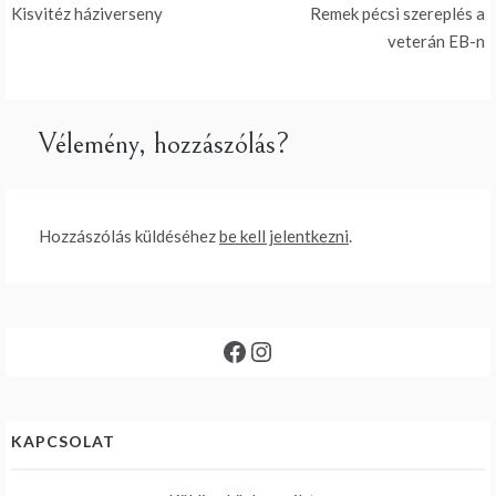
Bejegyzés
Kisvitéz háziverseny
Remek pécsi szereplés a
navigáció
veterán EB-n
Vélemény, hozzászólás?
Hozzászólás küldéséhez
be kell jelentkezni
.
Facebook
Instagram
KAPCSOLAT