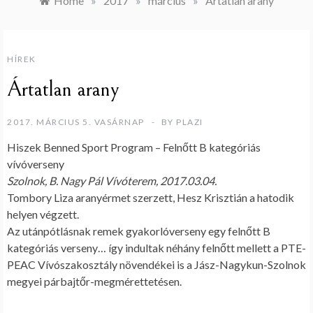
Home
»
2017
»
március
»
Ártatlan arany
HÍREK
Ártatlan arany
2017. MÁRCIUS 5. VASÁRNAP
BY
PLAZI
Hiszek Benned Sport Program – Felnőtt B kategóriás
vívóverseny
Szolnok, B. Nagy Pál Vívóterem, 2017.03.04.
Tombory Liza aranyérmet szerzett, Hesz Krisztián a hatodik
helyen végzett.
Az utánpótlásnak remek gyakorlóverseny egy felnőtt B
kategóriás verseny… így indultak néhány felnőtt mellett a PTE-
PEAC Vívószakosztály növendékei is a Jász-Nagykun-Szolnok
megyei párbajtőr-megmérettetésen.