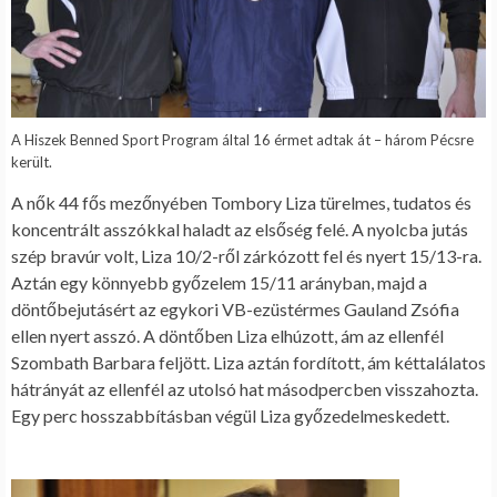
A Hiszek Benned Sport Program által 16 érmet adtak át – három Pécsre
került.
A nők 44 fős mezőnyében Tombory Liza türelmes, tudatos és
koncentrált asszókkal haladt az elsőség felé. A nyolcba jutás
szép bravúr volt, Liza 10/2-ről zárkózott fel és nyert 15/13-ra.
Aztán egy könnyebb győzelem 15/11 arányban, majd a
döntőbejutásért az egykori VB-ezüstérmes Gauland Zsófia
ellen nyert asszó. A döntőben Liza elhúzott, ám az ellenfél
Szombath Barbara feljött. Liza aztán fordított, ám kéttalálatos
hátrányát az ellenfél az utolsó hat másodpercben visszahozta.
Egy perc hosszabbításban végül Liza győzedelmeskedett.