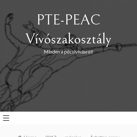
Skip
to
PTE-PEAC
content
Vívószakosztály
Minden a pécsivívásról!