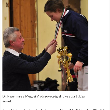
Dr. Nagy Imre a Megyei Vívószövetség elnöke adja át Liza
érmét.