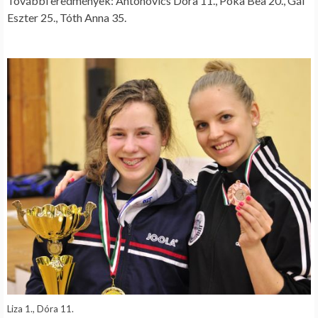
További eredmények: Antonovics Dóra 11., Póka Bea 20., Gál
Eszter 25., Tóth Anna 35.
Liza 1., Dóra 11.