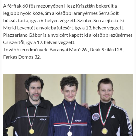
A férfiak 60 fős mezőnyében Hesz Krisztián bekerült a
legjobb nyolc közé, ám a későbbi aranyérmes Serra Solt
búcsúztatta, így a 6. helyen végzett. Szintén Serra ejtette ki
Merkl Leventét a nyolcba jutésért, így a 13. helyen végzett.
Plazzeriano Gábor is a nyolcért kapott ki a későbbi ezüsérmes
Csiszértől, így a 12. helyen végzett.
További eredmények: Baranyai Máté 26., Deák Szilárd 28.,
Farkas Domos 32.