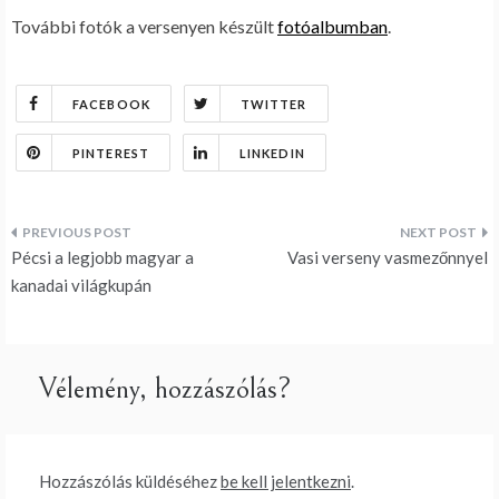
További fotók a versenyen készült
fotóalbumban
.
FACEBOOK
TWITTER
PINTEREST
LINKEDIN
Bejegyzés
Pécsi a legjobb magyar a
Vasi verseny vasmezőnnyel
navigáció
kanadai világkupán
Vélemény, hozzászólás?
Hozzászólás küldéséhez
be kell jelentkezni
.