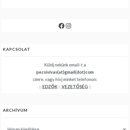
Facebook
Instagram
KAPCSOLAT
Küldj nekünk email-t a
pecsivivas(at)gmail(dot)com
címre, vagy hívj minket telefonon:
::
EDZŐK
::
VEZETŐSÉG
::
ARCHÍVUM
Archívum