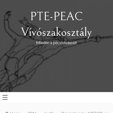
Skip
to
PTE-PEAC
content
Vívószakosztály
Minden a pécsivívásról!