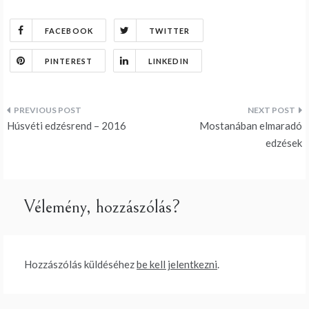
FACEBOOK
TWITTER
PINTEREST
LINKEDIN
Bejegyzés
Húsvéti edzésrend – 2016
Mostanában elmaradó
navigáció
edzések
Vélemény, hozzászólás?
Hozzászólás küldéséhez
be kell jelentkezni
.