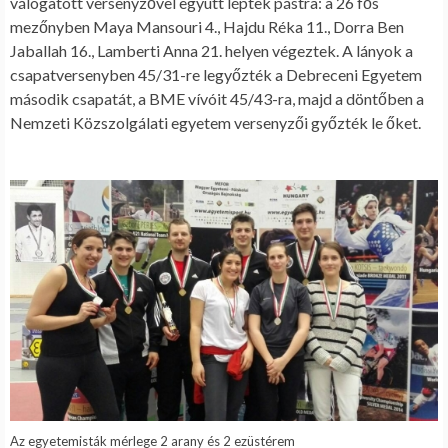
válogatott versenyzővel együtt léptek pástra: a 26 fős
mezőnyben Maya Mansouri 4., Hajdu Réka 11., Dorra Ben
Jaballah 16., Lamberti Anna 21. helyen végeztek. A lányok a
csapatversenyben 45/31-re legyőzték a Debreceni Egyetem
második csapatát, a BME vívóit 45/43-ra, majd a döntőben a
Nemzeti Közszolgálati egyetem versenyzői győzték le őket.
Az egyetemisták mérlege 2 arany és 2 ezüstérem