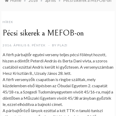
Home
»
2016
»
április
»
Pécsi sikerek a MEFOB-on
HÍREK
Pécsi sikerek a MEFOB-on
2016. ÁPRILIS 8. PÉNTEK
BY
PLAZI
A férfi párbajtőr egyéni verseny teljes pécsi fölényt hozott,
hiszen a döntőt Peterdi András és Berta Dani vívta, a szoros
csatából ezúttal Andris került ki győztesen. A versenyszámban
Hesz Krisztián 8., Uzsaly János 28. lett.
A férfi versenyzők csapatban is ringbe szálltak, mely
küzdelemben első lépésben az Óbudai Egyetem 2. csapatát
45/18-ra, a Szegedi Tudományegyetem vívóit 45/16-ra, majd a
döntőben a Műszaki Egyetem vívóit 45/38 arányban győzték
le, ezzel elhódítva a bajnoki címet.
A párbajtőröző lányok ezúttal a két TTK-n tanuló tuniszi