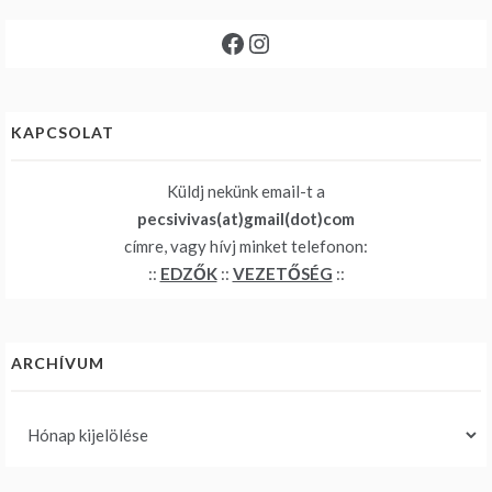
Facebook
Instagram
KAPCSOLAT
Küldj nekünk email-t a
pecsivivas(at)gmail(dot)com
címre, vagy hívj minket telefonon:
::
EDZŐK
::
VEZETŐSÉG
::
ARCHÍVUM
Archívum