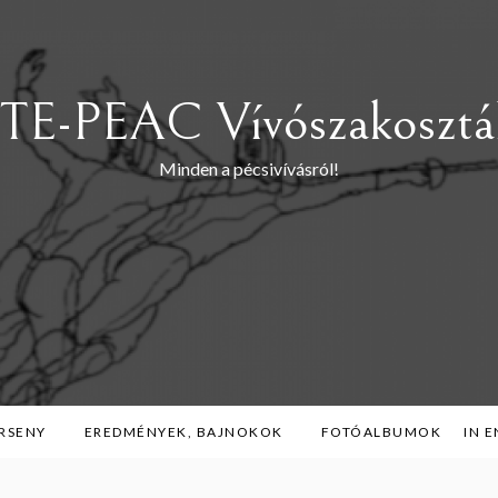
TE-PEAC Vívószakosztá
Minden a pécsivívásról!
RSENY
EREDMÉNYEK, BAJNOKOK
FOTÓALBUMOK
IN 