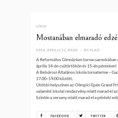
HÍREK
Mostanában elmaradó edzé
2016. ÁPRILIS 12. KEDD
BY
PLAZI
A Református Gimnázium tornacsarnokában a
április 14-én csütörtökön és 15-én pénteken!
A Belvárosi Általános Iskola tornaterme – Ga
17.00–19.00 között.
Utóbbi helyszínen az Olimpici Epée Grand Pri
valamint iskolai rendezvény miatt marad el az 
Szintén a verseny miatt marad el a pénteki e
FACEBOOK
TWITTER