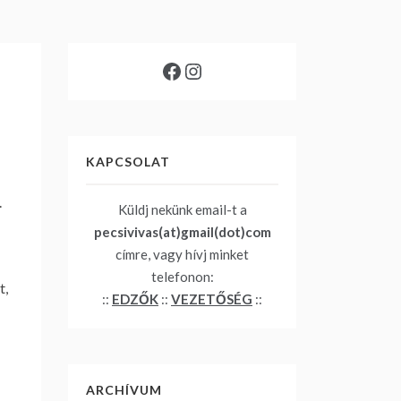
Facebook
Instagram
KAPCSOLAT
.
Küldj nekünk email-t a
pecsivivas(at)gmail(dot)com
címre, vagy hívj minket
telefonon:
t,
::
EDZŐK
::
VEZETŐSÉG
::
ARCHÍVUM