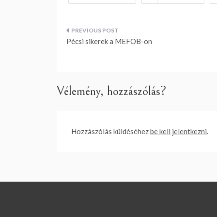
Bejegyzés
Pécsi sikerek a MEFOB-on
navigáció
Vélemény, hozzászólás?
Hozzászólás küldéséhez
be kell jelentkezni
.