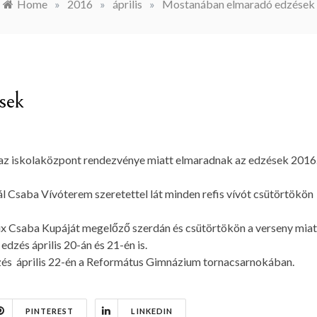
Home
»
2016
»
április
»
Mostanában elmaradó edzések
sek
z iskolaközpont rendezvénye miatt elmaradnak az edzések 2016
ál Csaba Vívóterem szeretettel lát minden refis vívót csütörtökön
x​ Csaba Kupáját megelőző szerdán és csütörtökön a verseny miat
edzés április 20-án és 21-én is.
dzés április 22-én a Református Gimnázium tornacsarnokában.
PINTEREST
LINKEDIN