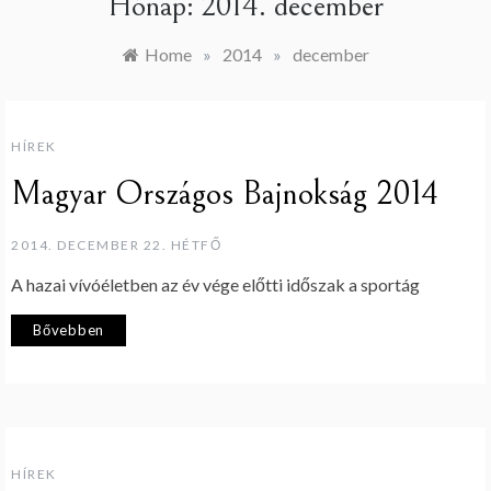
Hónap:
2014. december
Home
»
2014
»
december
HÍREK
Magyar Országos Bajnokság 2014
2014. DECEMBER 22. HÉTFŐ
A hazai vívóéletben az év vége előtti időszak a sportág
Bővebben
HÍREK