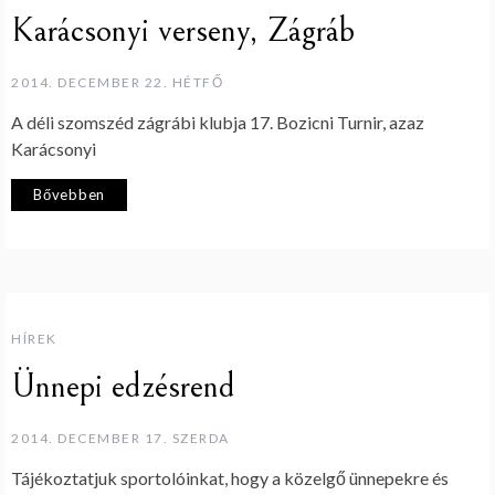
Karácsonyi verseny, Zágráb
2014. DECEMBER 22. HÉTFŐ
A déli szomszéd zágrábi klubja 17. Bozicni Turnir, azaz
Karácsonyi
Bővebben
HÍREK
Ünnepi edzésrend
2014. DECEMBER 17. SZERDA
Tájékoztatjuk sportolóinkat, hogy a közelgő ünnepekre és