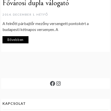
Fővárosi dupla válogató
2014. DECEMBER 1. HÉTFŐ
A felnőtt párbajtőr mezőny versengett pontokért a
budapesti kétnapos versenyen. A
Bővebben
Facebook
Instagram
KAPCSOLAT