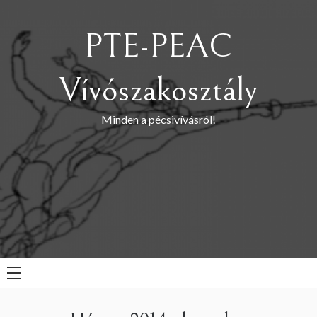
Skip
to
PTE-PEAC
content
Vívószakosztály
Minden a pécsivívásról!