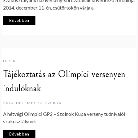
Szakosztályunk háziverseny-sorozatának következő fordulója
2014. december 11-én, csütörtökön várja a
Bővebben
HÍREK
Tájékoztatás az Olimpici versenyen
indulóknak
2014. DECEMBER 3. SZERDA
A hétvégi Olimpici GP2 – Szolnok Kupa verseny tudnivalói
szakosztályunk
Bővebben