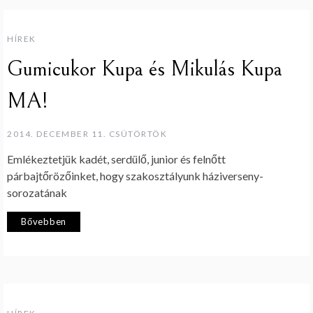
HÍREK
Gumicukor Kupa és Mikulás Kupa
MA!
2014. DECEMBER 11. CSÜTÖRTÖK
Emlékeztetjük kadét, serdülő, junior és felnőtt
párbajtőrözőinket, hogy szakosztályunk háziverseny-
sorozatának
Bővebben