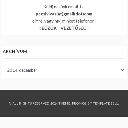
Küldj nekünk email-t a
pecsivivas(at)gmail(dot)com
címre, vagy hívj minket telefonon:
::
EDZŐK
::
VEZETŐSÉG
::
ARCHÍVUM
Archívum
© ALL RIGHTS RESERVED 2024 THEME: PROMOS BY
TEMPLATE SELL
.