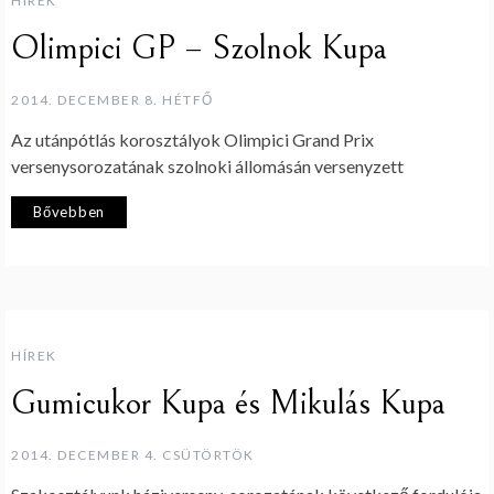
HÍREK
Olimpici GP – Szolnok Kupa
2014. DECEMBER 8. HÉTFŐ
Az utánpótlás korosztályok Olimpici Grand Prix
versenysorozatának szolnoki állomásán versenyzett
Bővebben
HÍREK
Gumicukor Kupa és Mikulás Kupa
2014. DECEMBER 4. CSÜTÖRTÖK