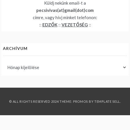
Küldj nekünk email-t a
pecsivivas(at)gmail(dot)com
címre, vagy hívj minket telefonon:
::
EDZŐK
::
VEZETŐSÉG
::
ARCHÍVUM
Archívum
© ALL RIGHTS RESERVED 2024 THEME: PROMOS BY
TEMPLATE SELL
.