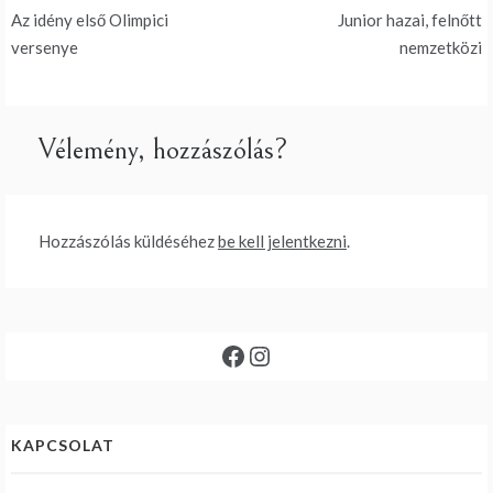
Bejegyzés
Az idény első Olimpici
Junior hazai, felnőtt
navigáció
versenye
nemzetközi
Vélemény, hozzászólás?
Hozzászólás küldéséhez
be kell jelentkezni
.
Facebook
Instagram
KAPCSOLAT