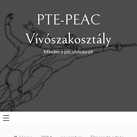
Skip
to
PTE-PEAC
content
Vívószakosztály
Minden a pécsivívásról!