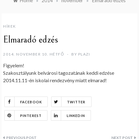
Home
»
2014
»
november
»
Elmaradó edzés
HÍREK
Elmaradó edzés
2014. NOVEMBER 10. HÉTFŐ
BY
PLAZI
Figyelem!
Szakosztályunk belvárosi tagozatának keddi edzése
2014.11.11-én iskolai rendezvény miatt elmarad!
FACEBOOK
TWITTER
PINTEREST
LINKEDIN