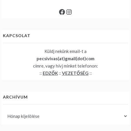
Facebook
Instagram
KAPCSOLAT
Küldj nekünk email-t a
pecsivivas(at)gmail(dot)com
címre, vagy hívj minket telefonon:
::
EDZŐK
::
VEZETŐSÉG
::
ARCHÍVUM
Archívum