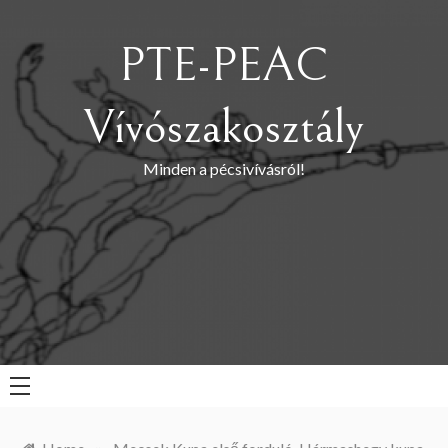
Skip
to
PTE-PEAC
content
Vívószakosztály
Minden a pécsivívásról!