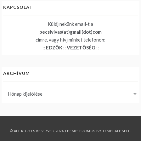
KAPCSOLAT
Küldj nekünk email-t a
pecsivivas(at)gmail(dot)com
címre, vagy hívj minket telefonon:
::
EDZŐK
::
VEZETŐSÉG
::
ARCHÍVUM
Archívum
© ALL RIGHTS RESERVED 2024 THEME: PROMOS BY
TEMPLATE SELL
.