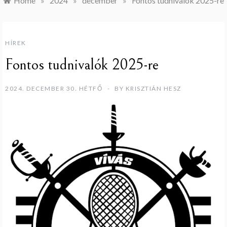
Home
»
2024
»
december
»
Fontos tudnivalók 2025-re
HÍREK
Fontos tudnivalók 2025-re
2024. DECEMBER 30. HÉTFŐ
BY
KRISZTIÁN HESZ