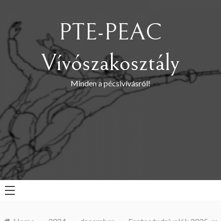
Skip
to
PTE-PEAC
content
Vívószakosztály
Minden a pécsivívásról!