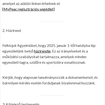
amelyet az alábbi linken érhetnek el:
[MyPeac regisztrációs segédlet]
2. Házirend
Felhívjuk figyelmüket, hogy
2025. január 1-től hatályba lép
egyesületünk belső
házirendje
. Ez az irányelveket és a
működési szabályokat tartalmazza, amelyek minden
egyesületi tagra, szülőre és sportolóra vonatkoznak.
Kérjük, hogy alaposan tanulmányozzák a dokumentumot, és
bármilyen kérdés esetén forduljanak bizalommal hozzánk.
3. Kötelező testnevelés