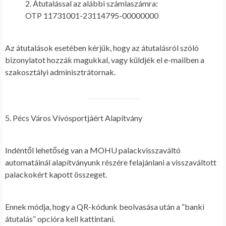
Átutalással
az alábbi számlaszámra:
OTP 11731001-23114795-00000000
Az átutalások esetében kérjük, hogy az átutalásról szóló
bizonylatot hozzák magukkal, vagy küldjék el e-mailben a
szakosztályi adminisztrátornak.
5. Pécs Város Vívósportjáért Alapítvány
Indéntől lehetőség van a MOHU palackvisszaváltó
automatáinál alapítványunk részére felajánlani a visszaváltott
palackokért kapott összeget.
Ennek módja, hogy a QR-kódunk beolvasása után a “banki
átutalás” opcióra kell kattintani.