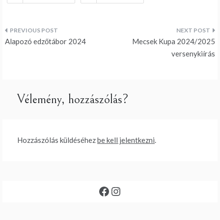
Bejegyzés
Alapozó edzőtábor 2024
Mecsek Kupa 2024/2025
navigáció
versenykiírás
Vélemény, hozzászólás?
Hozzászólás küldéséhez
be kell jelentkezni
.
Facebook
Instagram