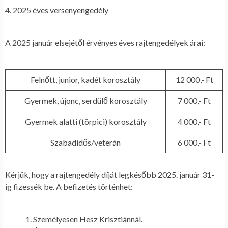
4. 2025 éves versenyengedély
A 2025 január elsejétől érvényes éves rajtengedélyek árai:
Felnőtt, junior, kadét korosztály
12 000,- Ft
Gyermek, újonc, serdülő korosztály
7 000,- Ft
Gyermek alatti (törpici
)
korosztály
4 000,- Ft
Szabadidős/veterán
6 000,- Ft
Kérjük, hogy a rajtengedély díját
legkésőbb 2025. január 31-
ig
fizessék be. A befizetés történhet:
Személyesen
Hesz Krisztiánnál.