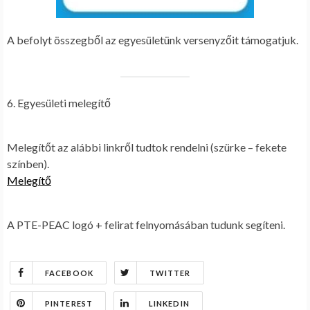
A befolyt összegből az egyesületünk versenyzőit támogatjuk.
6. Egyesületi melegítő
Melegítőt az alábbi linkről tudtok rendelni (szürke – fekete
színben).
Melegítő
A PTE-PEAC logó + felirat felnyomásában tudunk segíteni.
FACEBOOK
TWITTER
PINTEREST
LINKEDIN