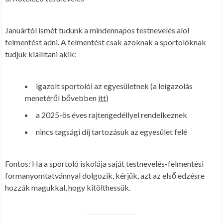
Januártól ismét tudunk a mindennapos testnevelés alol
felmentést adni. A felmentést csak azoknak a sportolóknak
tudjuk kiállítani akik:
igazolt sportolói az egyesületnek (a leigazolás
menetéről bővebben
itt
)
a 2025-ös éves rajtengedéllyel rendelkeznek
nincs tagsági díj tartozásuk az egyesület felé
Fontos:
Ha a sportoló iskolája saját testnevelés-felmentési
formanyomtatvánnyal dolgozik, kérjük, azt az első edzésre
hozzák magukkal, hogy kitölthessük.