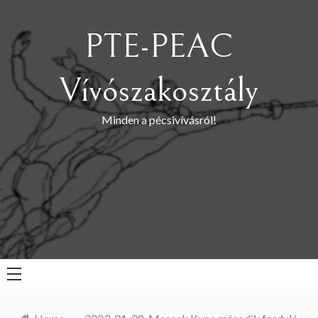
Skip
to
PTE-PEAC
content
Vívószakosztály
Minden a pécsivívásról!