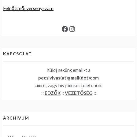
Felnőtt női versenyszám
Facebook
Instagram
KAPCSOLAT
Küldj nekünk email-t a
pecsivivas(at)gmail(dot)com
címre, vagy hívj minket telefonon:
::
EDZŐK
::
VEZETŐSÉG
::
ARCHÍVUM
Archívum