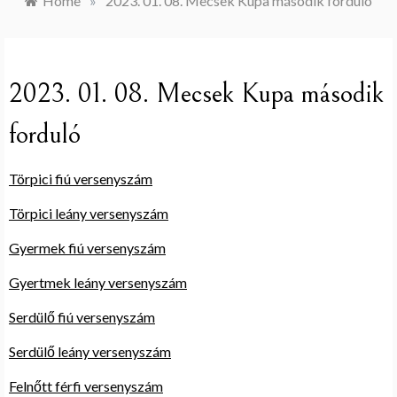
Home
»
2023. 01. 08. Mecsek Kupa második forduló
2023. 01. 08. Mecsek Kupa második
forduló
Törpici fiú versenyszám
Törpici
l
e
á
n
y
versenyszám
Gyermek fiú versenyszám
Gyertmek leány versenyszám
Serdülő fiú versenyszám
Serdülő leány versenyszám
Felnőtt férfi versenyszám