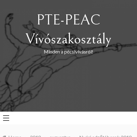
Skip
to
PTE-PEAC
content
Vívószakosztály
Minden a pécsivívásról!