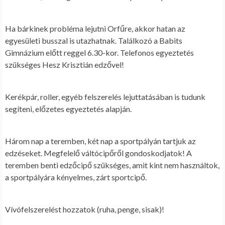
Ha bárkinek probléma lejutni Orfűre, akkor hatan az
egyesületi busszal is utazhatnak. Találkozó a Babits
Gimnázium előtt reggel 6.30-kor. Telefonos egyeztetés
szükséges Hesz Krisztián edzővel!
Kerékpár, roller, egyéb felszerelés lejuttatásában is tudunk
segíteni, előzetes egyeztetés alapján.
Három nap a teremben, két nap a sportpályán tartjuk az
edzéseket. Megfelelő váltócipőről gondoskodjatok! A
teremben benti edzőcipő szükséges, amit kint nem használtok,
a sportpályára kényelmes, zárt sportcipő.
Vívófelszerelést hozzatok (ruha, penge, sisak)!