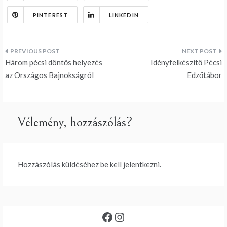
PINTEREST
LINKEDIN
Bejegyzés
Három pécsi döntős helyezés
Idényfelkészítő Pécsi
navigáció
az Országos Bajnokságról
Edzőtábor
Vélemény, hozzászólás?
Hozzászólás küldéséhez
be kell jelentkezni
.
Facebook
Instagram