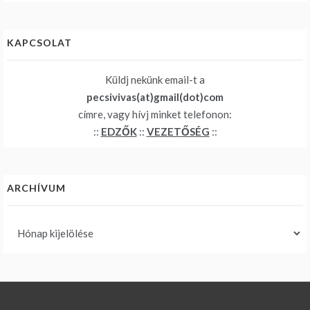
KAPCSOLAT
Küldj nekünk email-t a
pecsivivas(at)gmail(dot)com
címre, vagy hívj minket telefonon:
::
EDZŐK
::
VEZETŐSÉG
::
ARCHÍVUM
Archívum