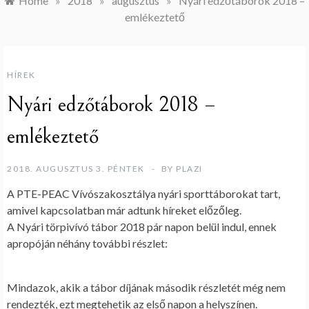
Home
»
2018
»
augusztus
»
Nyári edzőtáborok 2018 –
emlékeztető
HÍREK
Nyári edzőtáborok 2018 –
emlékeztető
2018. AUGUSZTUS 3. PÉNTEK
BY
PLAZI
A PTE-PEAC Vívószakosztálya nyári sporttáborokat tart,
amivel kapcsolatban már adtunk híreket előzőleg.
A
Nyári törpivívó tábor 2018
pár napon belül indul, ennek
apropóján néhány további részlet:
Mindazok, akik a tábor díjának második részletét még nem
rendezték, ezt megtehetik az első napon a helyszínen.