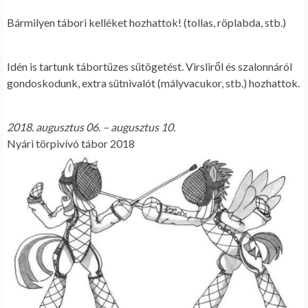
Bármilyen tábori kelléket hozhattok! (tollas, röplabda, stb.)
Idén is tartunk tábortüzes sütögetést. Virsliről és szalonnáról
gondoskodunk, extra sütnivalót (mályvacukor, stb.) hozhattok.
2018. augusztus 06. – augusztus 10.
Nyári törpivívó tábor 2018