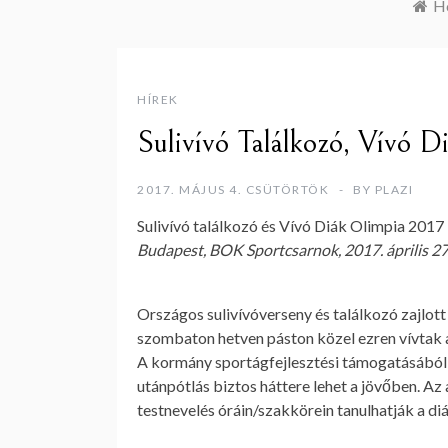
H
HÍREK
Sulivívó Találkozó, Vívó 
2017. MÁJUS 4. CSÜTÖRTÖK
BY
PLAZI
Sulivívó találkozó és Vívó Diák Olimpia 2017
Budapest, BOK Sportcsarnok, 2017. április 2
Országos sulivívóverseny és találkozó zajlot
szombaton hetven páston közel ezren vívtak
A kormány sportágfejlesztési támogatásából 
utánpótlás biztos háttere lehet a jövőben. Az 
testnevelés óráin/szakkörein tanulhatják a di