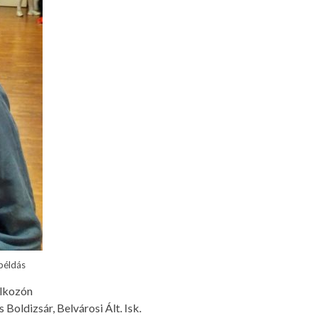
 példás
álkozón
Boldizsár, Belvárosi Ált. Isk.