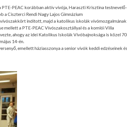
a PTE-PEAC korábban aktív vívója, Haraszti Krisztina testnevelő-
őbb a Ciszterci Rendi Nagy Lajos Gimnázium
 vívószakkört indított, majd a katolikus iskolák vívómozgalmának
tése mellett a PTE-PEAC Vívószakosztállyal és a komlói Villa
ezte, ahogy az idei Katolikus Iskolák Vívóbajnoksága is közel 70
 május 14-én.
 versenyő, emellett háziasszonya a senior vívók keddi edzéseinek é