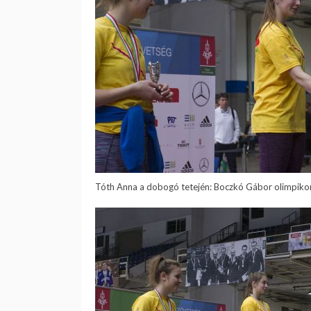
Tóth Anna a dobogó tetején: Boczkó Gábor olimpikon 