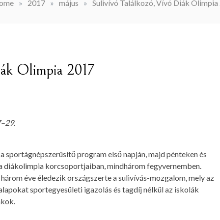
ome
»
2017
»
május
»
Sulivívó Találkozó, Vívó Diák Olimpia
Diák Olimpia 2017
7–29.
t a sportágnépszerüsítő program első napján, majd pénteken és
 a diákolimpia korcsoportjaiban, mindhárom fegyvernemben.
három éve éledezik országszerte a sulivívás-mozgalom, mely az
alapokat sportegyesületi igazolás és tagdíj nélkül az iskolák
ákok.