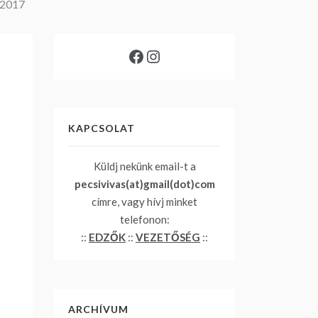
 2017
Facebook
Instagram
KAPCSOLAT
Küldj nekünk email-t a
pecsivivas(at)gmail(dot)com
címre, vagy hívj minket
telefonon:
::
EDZŐK
::
VEZETŐSÉG
::
ARCHÍVUM