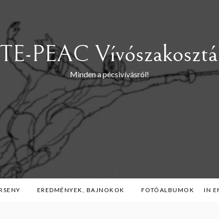
TE-PEAC Vívószakosztá
Minden a pécsivívásról!
RSENY
EREDMÉNYEK, BAJNOKOK
FOTÓALBUMOK
IN 