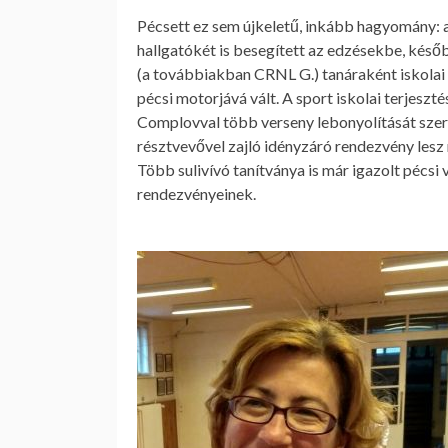
Pécsett ez sem újkeletű, inkább hagyomány: 
hallgatókét is besegített az edzésekbe, kés
(a továbbiakban CRNL G.) tanáraként iskolai
pécsi motorjává vált. A sport iskolai terjesz
Complovval több verseny lebonyolítását szerv
résztvevővel zajló idényzáró rendezvény lesz
Több sulivívó tanítványa is már igazolt pécsi
rendezvényeinek.