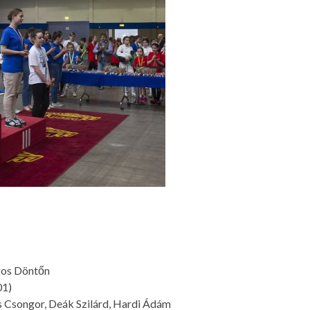
gos Döntőn
01)
s Csongor, Deák Szilárd, Hardi Ádám