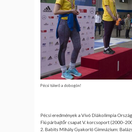
Pécsi túlerő a dobogón!
Pécsi eredmények a Vívó Diákolimpia Orszá
Fiú párbajtőr csapat V. korcsoport (2000–20
2. Babits Mihály Gyakorló Gimnázium: Baláz