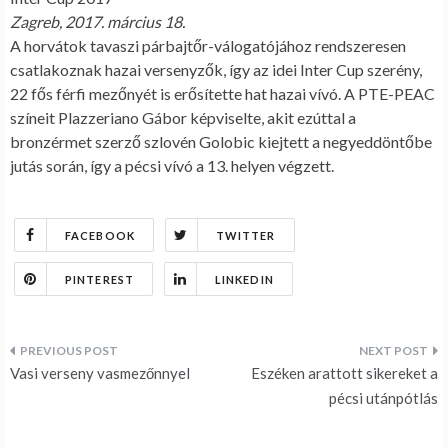
Zagreb, 2017. március 18.
A horvátok tavaszi párbajtőr-válogatójához rendszeresen
csatlakoznak hazai versenyzők, így az idei Inter Cup szerény,
22 fős férfi mezőnyét is erősítette hat hazai vívó. A PTE-PEAC
színeit Plazzeriano Gábor képviselte, akit ezúttal a
bronzérmet szerző szlovén Golobic kiejtett a negyeddöntőbe
jutás során, így a pécsi vívó a 13. helyen végzett.
FACEBOOK
TWITTER
PINTEREST
LINKEDIN
Bejegyzés
Vasi verseny vasmezőnnyel
Eszéken arattott sikereket a
navigáció
pécsi utánpótlás