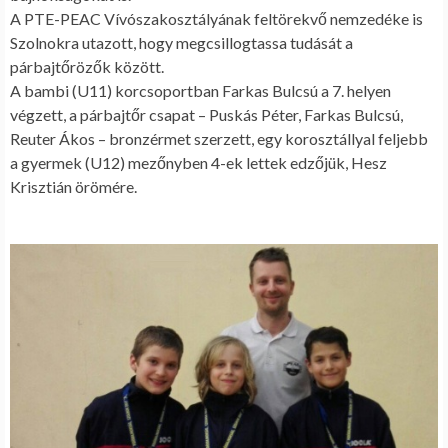
A PTE-PEAC Vívószakosztályának feltörekvő nemzedéke is
Szolnokra utazott, hogy megcsillogtassa tudását a
párbajtőrözők között.
A bambi (U11) korcsoportban Farkas Bulcsú a 7. helyen
végzett, a párbajtőr csapat – Puskás Péter, Farkas Bulcsú,
Reuter Ákos – bronzérmet szerzett, egy korosztállyal feljebb
a gyermek (U12) mezőnyben 4-ek lettek edzőjük, Hesz
Krisztián örömére.