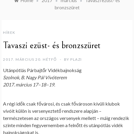
Home
»
2017
»
március
»
Tavaszi ezüst- és
bronzszüret
HÍREK
Tavaszi ezüst- és bronzszüret
2017. MÁRCIUS 20. HÉTFŐ
BY
PLAZI
Utánpótlás Párbajtőr Vidékbajnokság
Szolnok,
B. Nagy Pál Vívóterem
2017. március 17–18–19.
A régi idők csak fővárosi, és csak fővároson kívüli klubok
vívóit külön is versenyeztető rendszere alapján –
természetesen az országos versenyek mellett – máig rendezik
szinte minden fegyvernemben a felnőtt és utánpótlás vidék
bajnokságokat is.