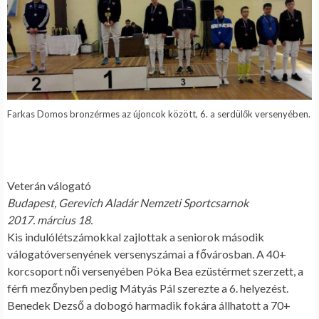
Farkas Domos bronzérmes az újoncok között, 6. a serdülők versenyében.
Veterán válogató
Budapest, Gerevich Aladár Nemzeti Sportcsarnok
2017. március 18.
Kis indulólétszámokkal zajlottak a seniorok második
válogatóversenyének versenyszámai a fővárosban. A 40+
korcsoport női versenyében Póka Bea ezüstérmet szerzett, a
férfi mezőnyben pedig Mátyás Pál szerezte a 6. helyezést.
Benedek Dezső a dobogó harmadik fokára állhatott a 70+