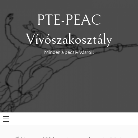
Skip
to
PTE-PEAC
content
Vívószakosztály
Minden a pécsivívásról!