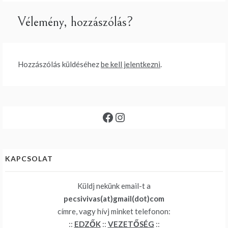
Vélemény, hozzászólás?
Hozzászólás küldéséhez
be kell jelentkezni
.
Facebook
Instagram
KAPCSOLAT
Küldj nekünk email-t a
pecsivivas(at)gmail(dot)com
címre, vagy hívj minket telefonon:
::
EDZŐK
::
VEZETŐSÉG
::