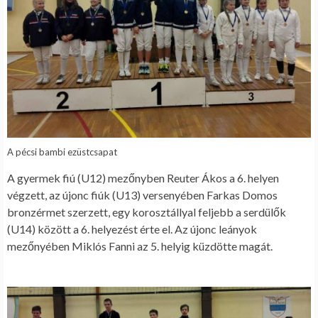
A pécsi bambi ezüstcsapat
A gyermek fiú (U12) mezőnyben Reuter Ákos a 6. helyen
végzett, az újonc fiúk (U13) versenyében Farkas Domos
bronzérmet szerzett, egy korosztállyal feljebb a serdülők
(U14) között a 6. helyezést érte el. Az újonc leányok
mezőnyében Miklós Fanni az 5. helyig küzdötte magát.