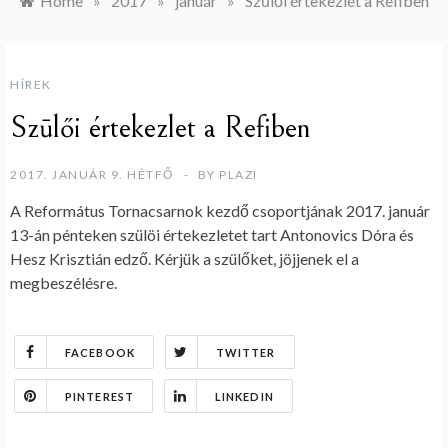
Home
»
2017
»
január
»
Szūlői értekezlet a Refiben
HÍREK
Szūlői értekezlet a Refiben
2017. JANUÁR 9. HÉTFŐ
BY
PLAZI
A Református Tornacsarnok kezdő csoportjának 2017. január
13-án pénteken szülöi értekezletet tart Antonovics Dóra és
Hesz Krisztián edző. Kérjük a szülőket, jöjjenek el a
megbeszélésre.
FACEBOOK
TWITTER
PINTEREST
LINKEDIN