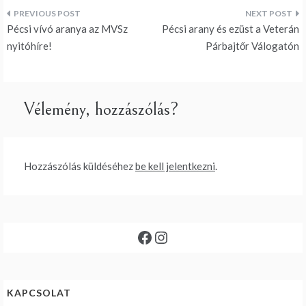
Bejegyzés
Pécsi vívó aranya az MVSz
Pécsi arany és ezüst a Veterán
navigáció
nyitóhíre!
Párbajtőr Válogatón
Vélemény, hozzászólás?
Hozzászólás küldéséhez
be kell jelentkezni
.
Facebook
Instagram
KAPCSOLAT