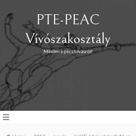
Skip
to
PTE-PEAC
content
Vívószakosztály
Minden a pécsivívásról!