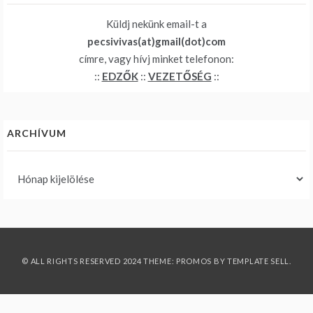
Küldj nekünk email-t a
pecsivivas(at)gmail(dot)com
címre, vagy hívj minket telefonon:
::
EDZŐK
::
VEZETŐSÉG
::
ARCHÍVUM
Archívum
© ALL RIGHTS RESERVED 2024 THEME: PROMOS BY
TEMPLATE SELL
.