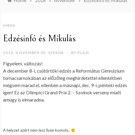
Home
»
2016
»
november
»
Edzésinfó és Mikulás
HÍREK
Edzésinfó és Mikulás
2016. NOVEMBER 30. SZERDA
BY
PLAZI
Figyelem, változás!
A december 8-i, csütörtöki edzés a Református Gimnázium
tornacsarnokában az előzőleg meghirdetettel ellentétben
mégsem marad el, ellenben a másnapi, dec. 9-i, pénteki edzés
igen! Ez az Olimpici Grand Prix 2. – Szolnok verseny miatt
amúgy is elmaradna.
A helyzet azért nem lesz ilyen komoly..