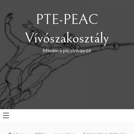
Skip
to
PTE-PEAC
content
Vívószakosztály
Minden a pécsivívásról!