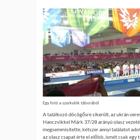
Egy fotó a szurkulók táborából
A találkozó döcögősre sikerült, az ukrán vere
Hanczvikkel Márk 37/28 arányú olasz vezetés
megsemmisítette, kétszer annyi találatot adot
az olasz csapat érte el előbb, ismét csak egy 