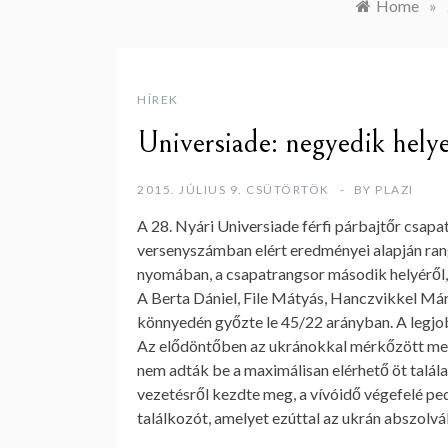
Home
»
HÍREK
Universiade: negyedik helyen
2015. JÚLIUS 9. CSÜTÖRTÖK
BY
PLAZI
A 28. Nyári Universiade férfi párbajtőr csa
versenyszámban elért eredményei alapján rang
nyomában, a csapatrangsor második helyéről, 
A Berta Dániel, File Mátyás, Hanczvikkel Márk
könnyedén győzte le 45/22 arányban. A legjob
Az elődöntőben az ukránokkal mérkőzött meg 
nem adták be a maximálisan elérhető öt talála
vezetésről kezdte meg, a vívóidő végefelé pedi
találkozót, amelyet ezúttal az ukrán abszolvá