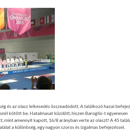
ség és az olasz lelkesedés összeadódott. A találkozó hazai befejez
nél kötött be. Hatalmasat küzdött, hiszen Baroglio-t egyenesen
t, mint amennyit kapott, 16/8 arányban verte az olaszt! A 45 talál
találat a különbség, egy nagyon szoros és izgalmas befejezéssel.