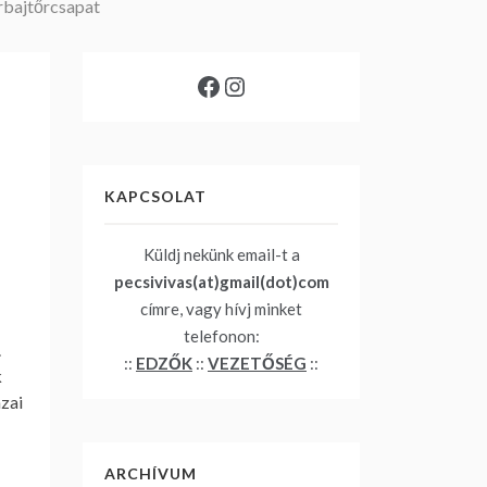
árbajtőrcsapat
Facebook
Instagram
KAPCSOLAT
Küldj nekünk email-t a
pecsivivas(at)gmail(dot)com
címre, vagy hívj minket
telefonon:
.
::
EDZŐK
::
VEZETŐSÉG
::
k
azai
ARCHÍVUM