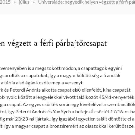
2015
»
július
»
Universiade: negyedik helyen végzett a férfi p
 végzett a férfi párbajtőrcsapat
patversenyében is a megszokott módon, a csapattagok egyéni
sorolták a csapatokat, így a magyar küldöttség a franciák
a tábla alsó ágán kezdte meg a versenyt.
 és Peterdi András alkotta csapat első ellenfelét, kína csapatát
b nyolc között a lengyelekkel vívott találkozót 45/41-re nyerték
a csapat. Az egyes csörték során egy kivételével a szembenálló
tot, így Peterdi András és Yan Sych a befejező csörtét 17/16-os h
g már 23/23-nál jártak.. így igazából egyetlen talált döntötte el a
lt, így a magyar csapat a bronzéremért az olaszokkal került össze.