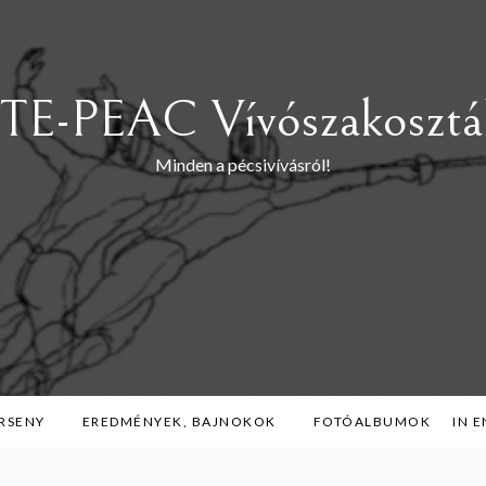
TE-PEAC Vívószakosztá
Minden a pécsivívásról!
RSENY
EREDMÉNYEK, BAJNOKOK
FOTÓALBUMOK
IN 