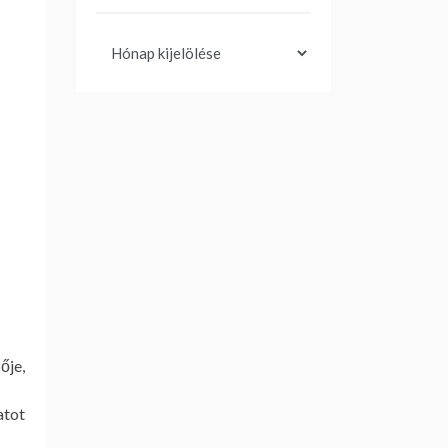
Archívum
ője,
atot