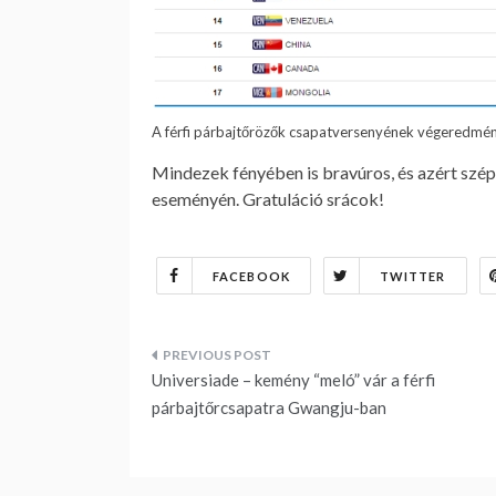
A férfi párbajtőrözők csapatversenyének végeredmé
Mindezek fényében is bravúros, és azért szép
eseményén. Gratuláció srácok!
FACEBOOK
TWITTER
Bejegyzés
Universiade – kemény “meló” vár a férfi
navigáció
párbajtőrcsapatra Gwangju-ban