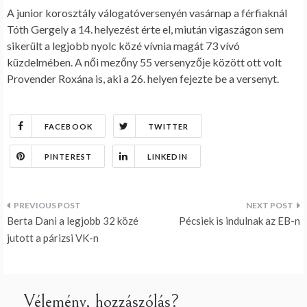
A junior korosztály válogatóversenyén vasárnap a férfiaknál
Tóth Gergely a 14. helyezést érte el, miután vigaszágon sem
sikerült a legjobb nyolc közé vívnia magát 73 vívó
küzdelmében. A női mezőny 55 versenyzője között ott volt
Provender Roxána is, aki a 26. helyen fejezte be a versenyt.
FACEBOOK
TWITTER
PINTEREST
LINKEDIN
Bejegyzés
Berta Dani a legjobb 32 közé
Pécsiek is indulnak az EB-n
navigáció
jutott a párizsi VK-n
Vélemény, hozzászólás?