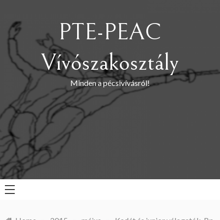
Skip
to
PTE-PEAC
content
Vívószakosztály
Minden a pécsivívásról!