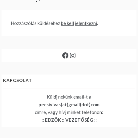
Hozzászólás küldéséhez
be kell jelentkezni
.
Facebook
Instagram
KAPCSOLAT
Küldj nekünk email-t a
pecsivivas(at)gmail(dot)com
címre, vagy hívj minket telefonon:
::
EDZŐK
::
VEZETŐSÉG
::