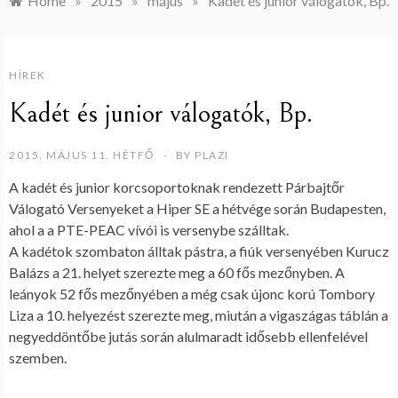
Home
»
2015
»
május
»
Kadét és junior válogatók, Bp.
HÍREK
Kadét és junior válogatók, Bp.
2015. MÁJUS 11. HÉTFŐ
BY
PLAZI
A kadét és junior korcsoportoknak rendezett Párbajtőr
Válogató Versenyeket a Hiper SE a hétvége során Budapesten,
ahol a a PTE-PEAC vívói is versenybe szálltak.
A kadétok szombaton álltak pástra, a fiúk versenyében Kurucz
Balázs a 21. helyet szerezte meg a 60 fős mezőnyben. A
leányok 52 fős mezőnyében a még csak újonc korú Tombory
Liza a 10. helyezést szerezte meg, miután a vigaszágas táblán a
negyeddöntőbe jutás során alulmaradt idősebb ellenfelével
szemben.