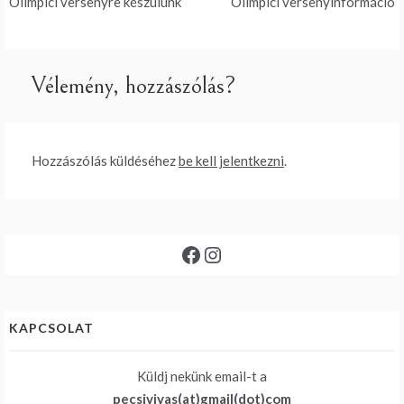
Olimpici versenyre készülünk
Olimpici versenyinformáció
navigáció
Vélemény, hozzászólás?
Hozzászólás küldéséhez
be kell jelentkezni
.
Facebook
Instagram
KAPCSOLAT
Küldj nekünk email-t a
pecsivivas(at)gmail(dot)com