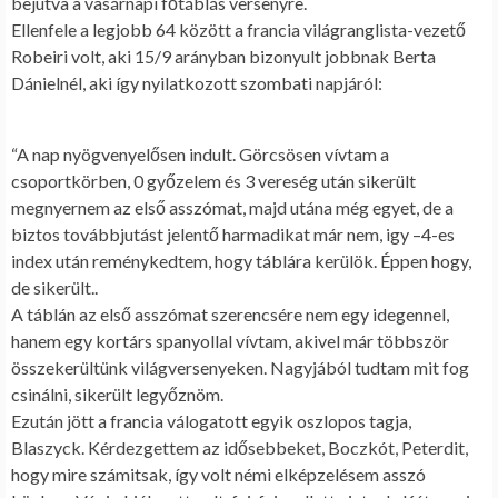
bejutva a vasárnapi főtáblás versenyre.
Ellenfele a legjobb 64 között a francia világranglista-vezető
Robeiri volt, aki 15/9 arányban bizonyult jobbnak Berta
Dánielnél, aki így nyilatkozott szombati napjáról:
“A nap nyögvenyelősen indult. Görcsösen vívtam a
csoportkörben, 0 győzelem és 3 vereség után sikerült
megnyernem az első asszómat, majd utána még egyet, de a
biztos továbbjutást jelentő harmadikat már nem, igy –4-es
index után reménykedtem, hogy táblára kerülök. Éppen hogy,
de sikerült..
A táblán az első asszómat szerencsére nem egy idegennel,
hanem egy kortárs spanyollal vívtam, akivel már többször
összekerültünk világversenyeken. Nagyjából tudtam mit fog
csinálni, sikerült legyőznöm.
Ezután jött a francia válogatott egyik oszlopos tagja,
Blaszyck. Kérdezgettem az idősebbeket, Boczkót, Peterdit,
hogy mire számitsak, így volt némi elképzelésem asszó