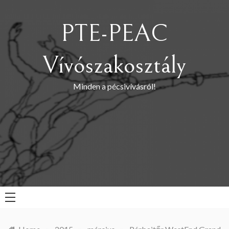
Skip
to
PTE-PEAC
content
Vívószakosztály
Minden a pécsivívásról!