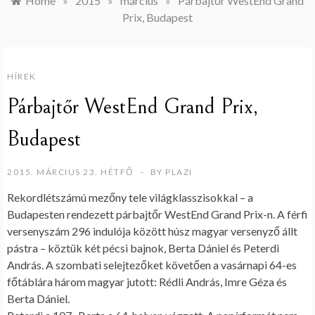
Home
»
2015
»
március
»
Párbajtőr WestEnd Grand
Prix, Budapest
HÍREK
Párbajtőr WestEnd Grand Prix,
Budapest
2015. MÁRCIUS 23. HÉTFŐ
BY
PLAZI
Rekordlétszámú mezőny tele világklasszisokkal – a
Budapesten rendezett párbajtőr WestEnd Grand Prix-n. A férfi
versenyszám 296 indulója között húsz magyar versenyző állt
pástra – köztük két pécsi bajnok, Berta Dániel és Peterdi
András. A szombati selejtezőket követően a vasárnapi 64-es
főtáblára három magyar jutott: Rédli András, Imre Géza és
Berta Dániel.