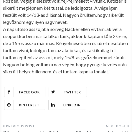
közben. Végig kiélezett volt, fej-fej mellett vivtunk. Kétszer is
sikerült meglépnem két tussal, de ledolgozta. A vége igen
feszült volt 14/13-as állásnál. Nagyon örültem, hogy sikerült
legyőznöm egy ilyen nagy nevet.
A nap utolsó asszóját a norvég Backer ellen vívtam, akivel a
csoportkörben már találkoztunk, akkor kikaptam tőle 2/5-re,
de a 15-ös asszó már más. Kényelmesebben és türelmesebben
tudtam vivni, kidolgoztam az akciókat, és taktikailag fel
tudtam épiteni az asszót, mely 15/8-as győzelmemmel zárult.
Nagyon boldog voltam a nap végén, hogy gyenge kezdés után
sikerült helyrebillennem, és el tudtam kapni a fonalat.”
FACEBOOK
TWITTER
PINTEREST
LINKEDIN
Bejegyzés