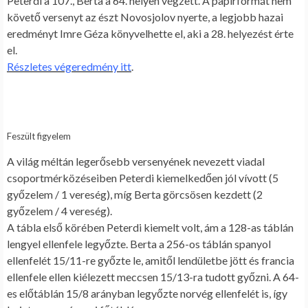
Peterdi a 107., Berta a 64. helyen végzett. A papírformát nem
követő versenyt az észt Novosjolov nyerte, a legjobb hazai
eredményt Imre Géza könyvelhette el, aki a 28. helyezést érte
el.
Részletes végeredmény itt
.
Feszült figyelem
A világ méltán legerősebb versenyének nevezett viadal
csoportmérközéseiben Peterdi kiemelkedően jól vívott (5
győzelem / 1 vereség), míg Berta görcsösen kezdett (2
győzelem / 4 vereség).
A tábla első körében Peterdi kiemelt volt, ám a 128-as táblán
lengyel ellenfele legyőzte. Berta a 256-os táblán spanyol
ellenfelét 15/11-re győzte le, amitől lendületbe jött és francia
ellenfele ellen kiélezett meccsen 15/13-ra tudott győzni. A 64-
es előtáblán 15/8 arányban legyőzte norvég ellenfelét is, így