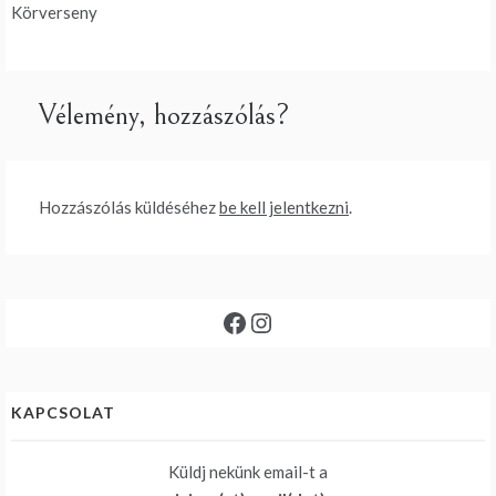
navigáció
Körverseny
Vélemény, hozzászólás?
Hozzászólás küldéséhez
be kell jelentkezni
.
Facebook
Instagram
KAPCSOLAT
Küldj nekünk email-t a