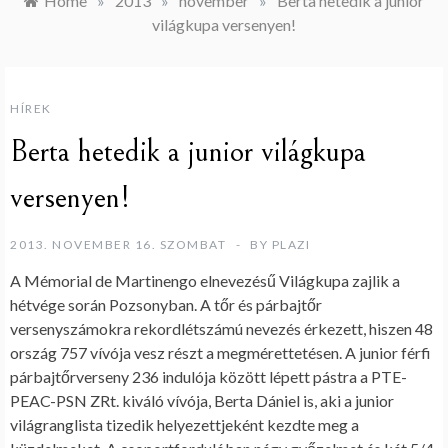
Home
»
2013
»
november
»
Berta hetedik a junior
világkupa versenyen!
HÍREK
Berta hetedik a junior világkupa
versenyen!
2013. NOVEMBER 16. SZOMBAT
BY
PLAZI
A Mémorial de Martinengo elnevezésű Világkupa zajlik a
hétvége során Pozsonyban. A tőr és párbajtőr
versenyszámokra rekordlétszámú nevezés érkezett, hiszen 48
ország 757 vívója vesz részt a megmérettetésen. A junior férfi
párbajtőrverseny 236 indulója között lépett pástra a PTE-
PEAC-PSN ZRt. kiváló vívója, Berta Dániel is, aki a junior
világranglista tizedik helyezettjeként kezdte meg a