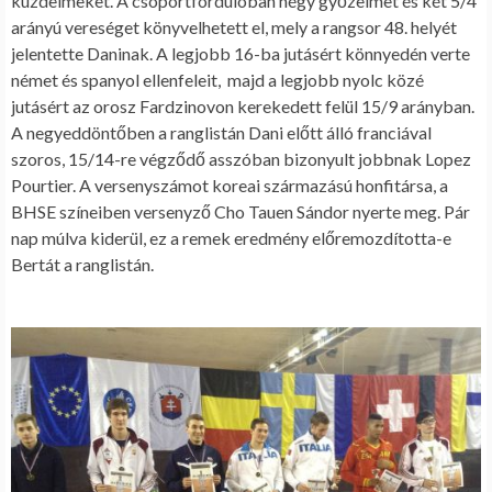
küzdelmeket. A csoportfordulóban négy győzelmet és két 5/4
arányú vereséget könyvelhetett el, mely a rangsor 48. helyét
jelentette Daninak. A legjobb 16-ba jutásért könnyedén verte
német és spanyol ellenfeleit, majd a legjobb nyolc közé
jutásért az orosz Fardzinovon kerekedett felül 15/9 arányban.
A negyeddöntőben a ranglistán Dani előtt álló franciával
szoros, 15/14-re végződő asszóban bizonyult jobbnak Lopez
Pourtier. A versenyszámot koreai származású honfitársa, a
BHSE színeiben versenyző Cho Tauen Sándor nyerte meg. Pár
nap múlva kiderül, ez a remek eredmény előremozdította-e
Bertát a ranglistán.