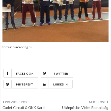
forrás: hunfencing.hu
FACEBOOK
TWITTER
PINTEREST
LINKEDIN
Bejegyzés
Cadet Circuit & GKK Kard
Utánpótlás Vidék Bajnokság