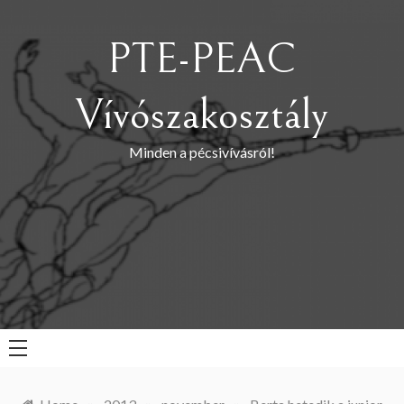
Skip
to
PTE-PEAC
content
Vívószakosztály
Minden a pécsivívásról!