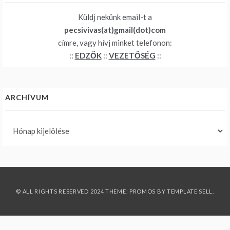
Küldj nekünk email-t a
pecsivivas(at)gmail(dot)com
címre, vagy hívj minket telefonon:
::
EDZŐK
::
VEZETŐSÉG
::
ARCHÍVUM
Archívum
© ALL RIGHTS RESERVED 2024 THEME: PROMOS BY
TEMPLATE SELL
.