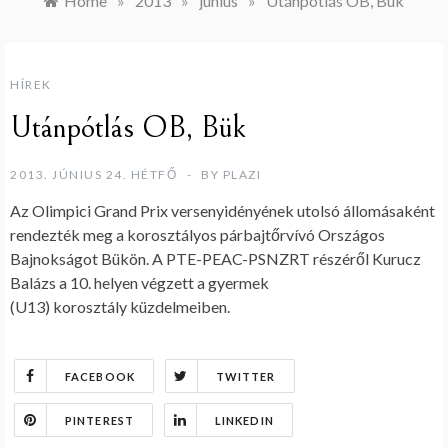
Home
»
2013
»
június
»
Utánpótlás OB, Bük
HÍREK
Utánpótlás OB, Bük
2013. JÚNIUS 24. HÉTFŐ
BY
PLAZI
Az Olimpici Grand Prix versenyidényének utolsó állomásaként
rendezték meg a korosztályos párbajtőrvívó Országos
Bajnokságot Bükön. A PTE-PEAC-PSNZRT részéről Kurucz
Balázs a 10. helyen végzett a gyermek
(U13) korosztály küzdelmeiben.
FACEBOOK
TWITTER
PINTEREST
LINKEDIN