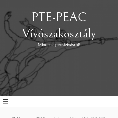
Skip
to
PTE-PEAC
content
Vívószakosztály
Minden a pécsivívásról!