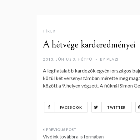
HÍREK
A hétvége karderedményei
2013. JÚNIUS 3. HÉTFŐ
BY
PLAZI
A legfiatalabb kardozók egyéni országos b
közül két versenyszámban mérette meg magát 
között a 9. helyen végzett. A fiúknál Simon Ger
FACEBOOK
TWITTER
Bejegyzés
Vívóink továbbra is formában