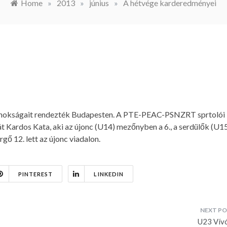
Home
»
2013
»
június
»
A hétvége karderedményei
ajnokságait rendezték Budapesten. A PTE-PEAC-PSNZRT sprtolói
Kardos Kata, aki az újonc (U14) mezőnyben a 6., a serdülők (U1
gő 12. lett az újonc viadalon.
PINTEREST
LINKEDIN
U23 Vív