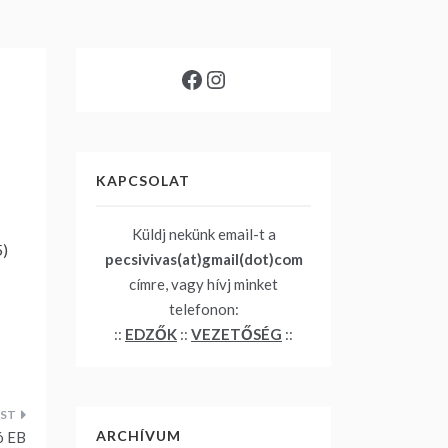
Facebook
Instagram
KAPCSOLAT
Küldj nekünk email-t a
5)
pecsivivas(at)gmail(dot)com
címre, vagy hívj minket
telefonon:
::
EDZŐK
::
VEZETŐSÉG
::
ARCHÍVUM
ó EB