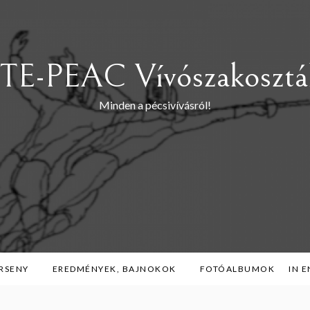
TE-PEAC Vívószakosztá
Minden a pécsivívásról!
RSENY
EREDMÉNYEK, BAJNOKOK
FOTÓALBUMOK
IN 