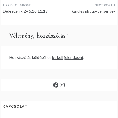
Bejegyzés
Debrecen x 2= 6.10.11.13.
kard és pbt up-versenyek
navigáció
Vélemény, hozzászólás?
Hozzászólás küldéséhez
be kell jelentkezni
.
Facebook
Instagram
KAPCSOLAT