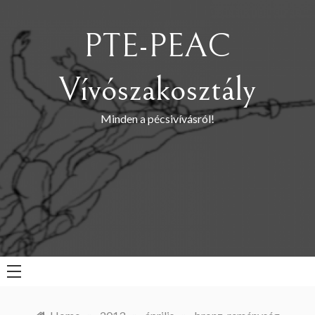
Skip
to
PTE-PEAC
content
Vívószakosztály
Minden a pécsivívásról!