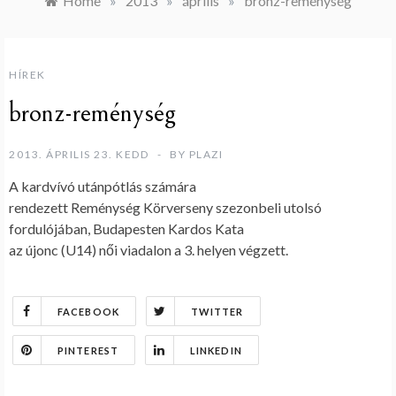
Home
»
2013
»
április
»
bronz-reménység
HÍREK
bronz-reménység
2013. ÁPRILIS 23. KEDD
BY
PLAZI
A kardvívó utánpótlás számára
rendezett Reménység Körverseny szezonbeli utolsó
fordulójában, Budapesten Kardos Kata
az újonc (U14) női viadalon a 3. helyen végzett.
FACEBOOK
TWITTER
PINTEREST
LINKEDIN