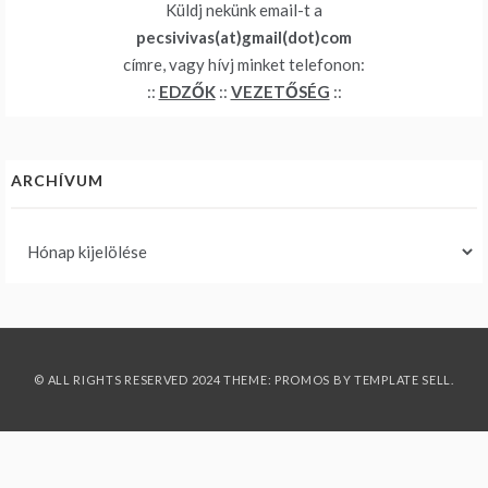
Küldj nekünk email-t a
pecsivivas(at)gmail(dot)com
címre, vagy hívj minket telefonon:
::
EDZŐK
::
VEZETŐSÉG
::
ARCHÍVUM
Archívum
© ALL RIGHTS RESERVED 2024 THEME: PROMOS BY
TEMPLATE SELL
.