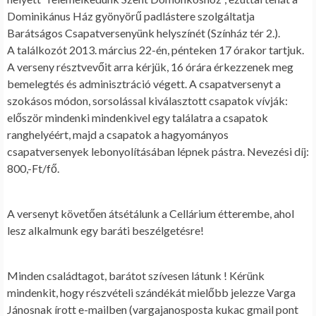
Dominikánus Ház gyönyörű padlástere szolgáltatja
Barátságos Csapatversenyünk helyszínét (Színház tér 2.).
A találkozót 2013. március 22-én, pénteken 17 órakor tartjuk.
A verseny résztvevőit arra kérjük, 16 órára érkezzenek meg
bemelegtés és adminisztráció végett. A csapatversenyt a
szokásos módon, sorsolással kiválasztott csapatok vívják:
először mindenki mindenkivel egy találatra a csapatok
ranghelyéért, majd a csapatok a hagyományos
csapatversenyek lebonyolításában lépnek pástra. Nevezési díj:
800,-Ft/fő.
A versenyt követően átsétálunk a Cellárium étterembe, ahol
lesz alkalmunk egy baráti beszélgetésre!
Minden családtagot, barátot szívesen látunk ! Kérünk
mindenkit, hogy részvételi szándékát mielőbb jelezze Varga
Jánosnak írott e-mailben (vargajanosposta kukac gmail pont