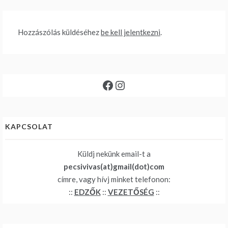
Hozzászólás küldéséhez
be kell jelentkezni
.
Facebook
Instagram
KAPCSOLAT
Küldj nekünk email-t a
pecsivivas(at)gmail(dot)com
címre, vagy hívj minket telefonon:
::
EDZŐK
::
VEZETŐSÉG
::