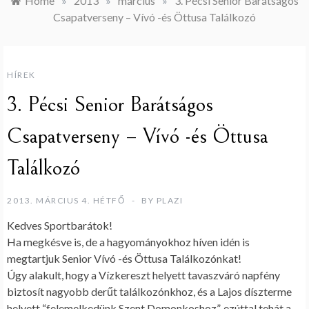
Home
»
2013
»
március
»
3. Pécsi Senior Barátságos
Csapatverseny – Vívó -és Öttusa Találkozó
HÍREK
3. Pécsi Senior Barátságos
Csapatverseny – Vívó -és Öttusa
Találkozó
2013. MÁRCIUS 4. HÉTFŐ
BY
PLAZI
Kedves Sportbarátok!
Ha megkésve is, de a hagyományokhoz híven idén is
megtartjuk Senior Vívó -és Öttusa Találkozónkat!
Úgy alakult, hogy a Vízkereszt helyett tavaszváró napfény
biztosít nagyobb derűt találkozónkhoz, és a Lajos díszterme
helyett “felemelkedünk Szent Domonkoshoz”, ezúttal tehát a