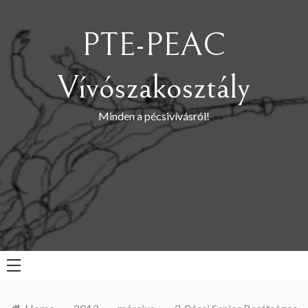
Skip
to
PTE-PEAC
content
Vívószakosztály
Minden a pécsivívásról!