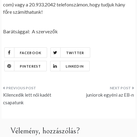
com) vagy a 20.933.2042 telefonszámon, hogy tudjuk hány
főre számíthatunk!
Barátsággal: A szervezők
FACEBOOK
TWITTER
PINTEREST
LINKEDIN
Bejegyzés
Kilencedik lett női kadét
juniorok egyéni az EB-n
navigáció
csapatunk
Vélemény, hozzászólás?