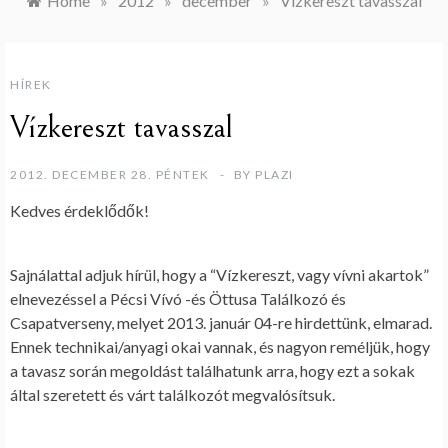
Home
»
2012
»
december
»
Vízkereszt tavasszal
HÍREK
Vízkereszt tavasszal
2012. DECEMBER 28. PÉNTEK
BY
PLAZI
Kedves érdeklődők!
Sajnálattal adjuk hírül, hogy a “Vízkereszt, vagy vívni akartok”
elnevezéssel a Pécsi Vívó -és Öttusa Találkozó és
Csapatverseny, melyet 2013. január 04-re hirdettünk, elmarad.
Ennek technikai/anyagi okai vannak, és nagyon reméljük, hogy
a tavasz során megoldást találhatunk arra, hogy ezt a sokak
által szeretett és várt találkozót megvalósítsuk.