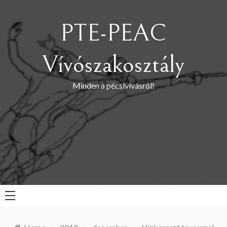
Skip
to
PTE-PEAC
content
Vívószakosztály
Minden a pécsivívásról!