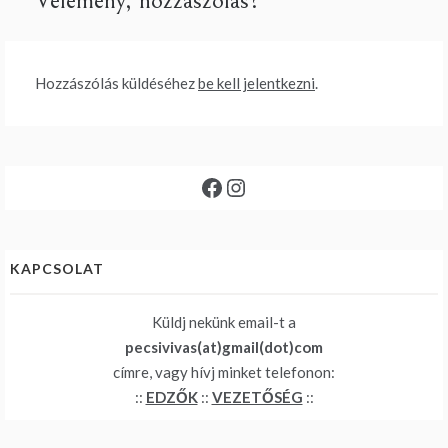
Vélemény, hozzászólás?
Hozzászólás küldéséhez
be kell jelentkezni
.
Facebook
Instagram
KAPCSOLAT
Küldj nekünk email-t a
pecsivivas(at)gmail(dot)com
címre, vagy hívj minket telefonon:
::
EDZŐK
::
VEZETŐSÉG
::