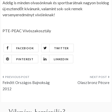
Addig is minden olvasónknak és sportbarátnak nagyon boldog
új esztendőt kívánunk, valamint sok-sok remek
versenyeredményt vívóinknak!
PTE-PEAC Vívószakosztály
FACEBOOK
TWITTER
PINTEREST
LINKEDIN
Bejegyzés
Felnőtt Országos Bajnokság
Olasz bronz Pécsre
navigáció
2012