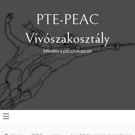
Skip
to
PTE-PEAC
content
Vívószakosztály
Minden a pécsivívásról!