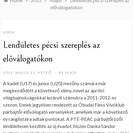
Home
»
2012
»
május
»
Lendületes pécsi szereplés az
előválogatókon
HÍREK
Lendületes pécsi szereplés az
előválogatókon
2012. MÁJUS 21. HÉTFŐ
BY
PLAZI
A kadét (U17) és junior (U20) mezőny számára már
megkezdődött a következő idény, mivel az áprilisi
világbajnokságokkal lezárult számukra a 2011-2012-es
szezon. Ennek jegyében rendezett az Óbudai Fless Vívóklub
párbajtőr előválogató versenyeket, amelyek már a következő
év ranglistáira adtak pontokat. A PTE-PEAC párbajtőrözői
lendületesen kezdték az új évadot, hiszen Danka Sándor