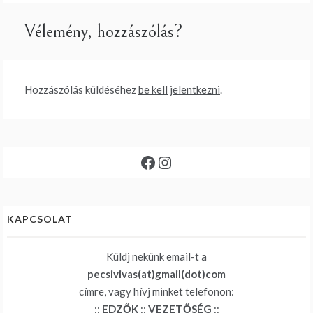
Vélemény, hozzászólás?
Hozzászólás küldéséhez
be kell jelentkezni
.
Facebook
Instagram
KAPCSOLAT
Küldj nekünk email-t a
pecsivivas(at)gmail(dot)com
címre, vagy hívj minket telefonon:
::
EDZŐK
::
VEZETŐSÉG
::