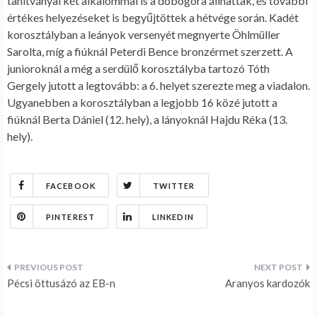
tanítványai két alkalommal is a dobogóra állhattak, és további
értékes helyezéseket is begyűjtöttek a hétvége során. Kadét
korosztályban a leányok versenyét megnyerte Öhlmüller
Sarolta, míg a fiúknál Peterdi Bence bronzérmet szerzett. A
junioroknál a még a serdülő korosztályba tartozó Tóth
Gergely jutott a legtovább: a 6. helyet szerezte meg a viadalon.
Ugyanebben a korosztályban a legjobb 16 közé jutott a
fiúknál Berta Dániel (12. hely), a lányoknál Hajdu Réka (13.
hely).
FACEBOOK
TWITTER
PINTEREST
LINKEDIN
Bejegyzés
Pécsi öttusázó az EB-n
Aranyos kardozók
navigáció