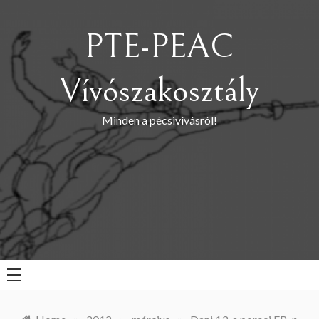
Skip
to
PTE-PEAC
content
Vívószakosztály
Minden a pécsivívásról!