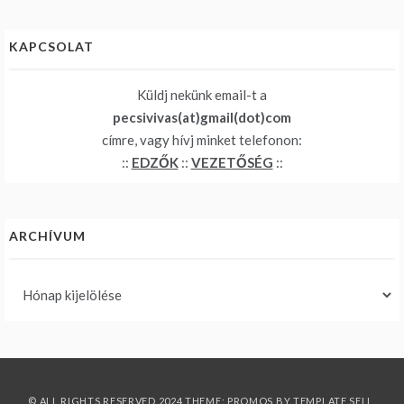
KAPCSOLAT
Küldj nekünk email-t a
pecsivivas(at)gmail(dot)com
címre, vagy hívj minket telefonon:
::
EDZŐK
::
VEZETŐSÉG
::
ARCHÍVUM
Archívum
© ALL RIGHTS RESERVED 2024 THEME: PROMOS BY
TEMPLATE SELL
.