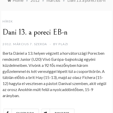
Home
»
2012
»
március
»
Dani 13. a poreci EB-n
HÍREK
Dani 13. a poreci EB-n
2012. MÁRCIUS 7. SZERDA
BY
PLAZI
Berta Dániel a 13. helyen végzett a horvátországi Porecben
rendezett Junior (U20) Vívó Európa-bajnokság egyéni
küzdelmeiben. Vívónk a 92 fős mezőnyben három
győzelemmel és két vereséggel lépett túl a csoportkörön. A
táblán előbb a brit Hay (15-13), majd az olasz Fichera (15-
12) hagyta el vesztesen a pástot Danival szemben, akit végül
az orosz Anokhin múlt felül a nyolcaddöntőben, 15-9
arányban.