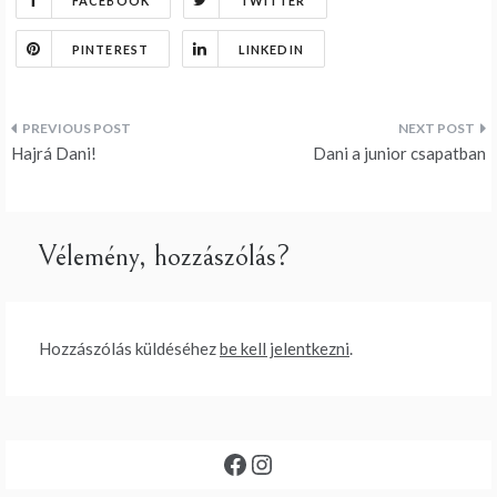
FACEBOOK
TWITTER
PINTEREST
LINKEDIN
Bejegyzés
Hajrá Dani!
Dani a junior csapatban
navigáció
Vélemény, hozzászólás?
Hozzászólás küldéséhez
be kell jelentkezni
.
Facebook
Instagram