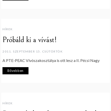
HÍREK
Próbáld ki a vívást!
2011. SZEPTEMBER 15. CSÜTÖRTÖK
A PTE-PEAC Vívószakosztálya is ott lesz a II. Pécsi Nagy
Bővebben
HÍREK