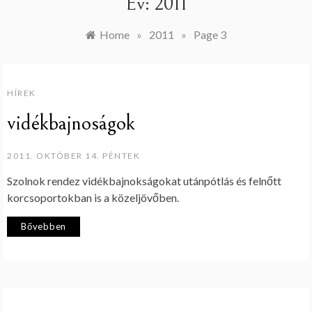
Év:
2011
Home
»
2011
»
Page 3
HÍREK
vidékbajnoságok
2011. OKTÓBER 14. PÉNTEK
Szolnok rendez vidékbajnokságokat utánpótlás és felnőtt
korcsoportokban is a közeljövőben.
Bővebben