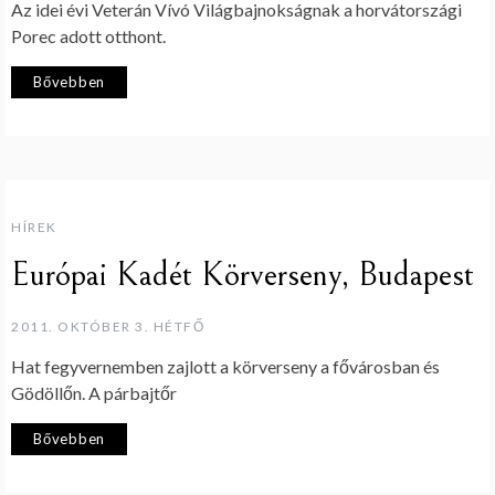
Az idei évi Veterán Vívó Világbajnokságnak a horvátországi
Porec adott otthont.
Bővebben
HÍREK
Európai Kadét Körverseny, Budapest
2011. OKTÓBER 3. HÉTFŐ
Hat fegyvernemben zajlott a körverseny a fővárosban és
Gödöllőn. A párbajtőr
Bővebben