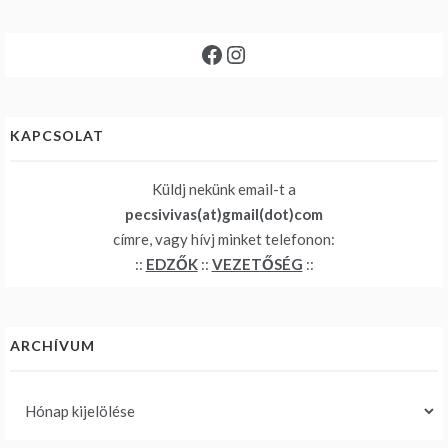
Facebook
Instagram
KAPCSOLAT
Küldj nekünk email-t a
pecsivivas(at)gmail(dot)com
címre, vagy hívj minket telefonon:
::
EDZŐK
::
VEZETŐSÉG
::
ARCHÍVUM
Archívum