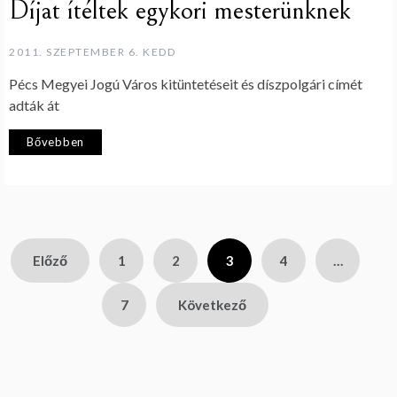
Díjat ítéltek egykori mesterünknek
2011. SZEPTEMBER 6. KEDD
Pécs Megyei Jogú Város kitüntetéseit és díszpolgári címét
adták át
Bővebben
Bejegyzések
Előző
1
2
3
4
…
lapozása
7
Következő