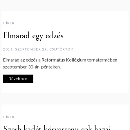
HÍREK
Elmarad egy edzés
2011. SZEPTEMBER 29. CSÜTÖRTÖK
Elmarad az edzés a Református Kollégium tornatermében
szeptember 30-án, pénteken.
Bővebben
HÍREK
Szerb kadét körverseny sok hazai