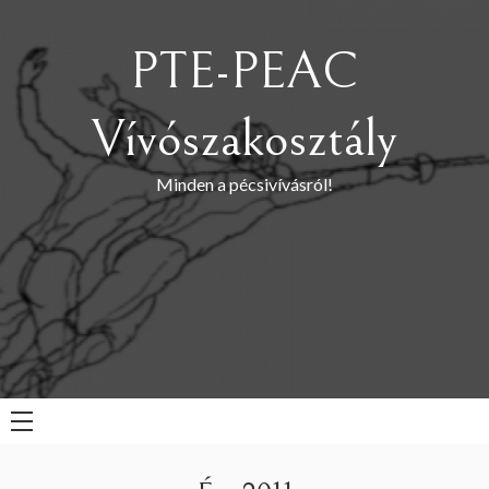
Skip
to
PTE-PEAC
content
Vívószakosztály
Minden a pécsivívásról!