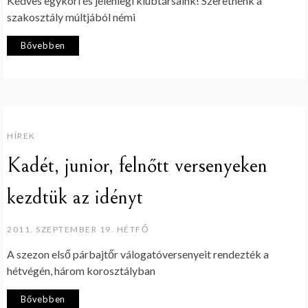
Kedves egykori és jelenlegi klubtársaink! Szeretnénk a
szakosztály múltjából némi
Bővebben
HÍREK
Kadét, junior, felnőtt versenyeken
kezdtük az idényt
2011. SZEPTEMBER 19. HÉTFŐ
A szezon első párbajtőr válogatóversenyeit rendezték a
hétvégén, három korosztályban
Bővebben