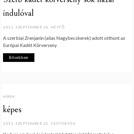
indulóval
2011. SZEPTEMBER 26. HÉTFŐ
A szerbiai Zrenjanin (alias Nagybecskerek) adott otthont az
Európai Kadét Körverseny
Bővebben
HÍREK
képes
2011. SZEPTEMBER 22. CSÜTÖRTÖK