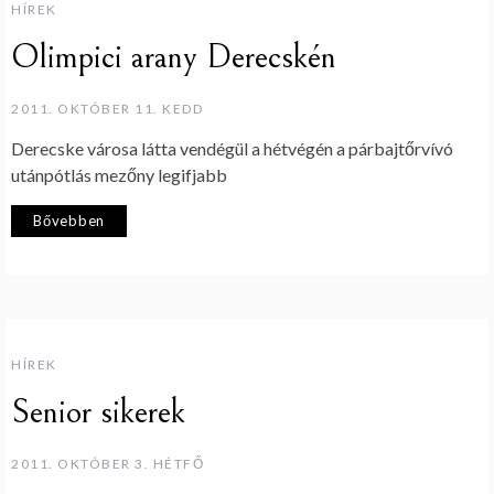
HÍREK
Olimpici arany Derecskén
2011. OKTÓBER 11. KEDD
Derecske városa látta vendégül a hétvégén a párbajtőrvívó
utánpótlás mezőny legifjabb
Bővebben
HÍREK
Senior sikerek
2011. OKTÓBER 3. HÉTFŐ