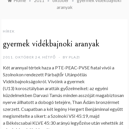
Home
»
2011
»
október
»
gyermek vidékbajnoki
aranyak
HÍREK
gyermek vidékbajnoki aranyak
2011. OKTÓBER 24. HÉTFŐ
BY
PLAZI
Két arannyal tértek haza a PTE-PEAC-PVSE fiatal vívói a
Szolnokon rendezett Párbajtőr Utánpótlás
Vidékbajnokságokról. Vívóink a gyermek
(U13) korosztályban aratták győzelmeiket: az egyéni
küzdelmekben Darvasi Tamás minden asszóját magabiztosan
nyerve állhatott a dobogó tetejére, Than Ádám bronzérmet
szerzett. Csapatban a két legény Hergert Benjáminnal együtt
megismételte a sikert: a Szolnoki VSI 45:19, majd
a Békéscsabai KLVE 45:30 arányú legyőzése után vehették át