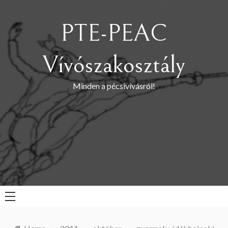
Skip
to
PTE-PEAC
content
Vívószakosztály
Minden a pécsivívásról!