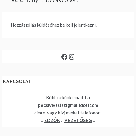
Hozzászólás küldéséhez
be kell jelentkezni
.
Facebook
Instagram
KAPCSOLAT
Küldj nekünk email-t a
pecsivivas(at)gmail(dot)com
címre, vagy hívj minket telefonon:
::
EDZŐK
::
VEZETŐSÉG
::