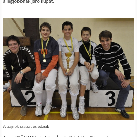
a legjobbnak járó kupát.
A bajnok csapat és edzőik