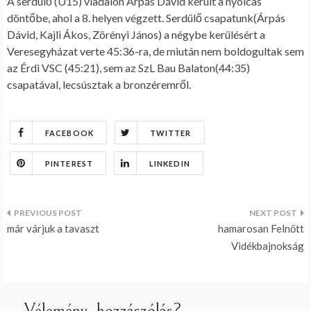
A serdülő (U15) viadalon Árpás Dávid került a nyolcas
döntőbe, ahol a 8. helyen végzett. Serdülő csapatunk(Árpás
Dávid, Kajli Ákos, Zörényi János) a négybe kerülésért a
Veresegyházat verte 45:36-ra, de miután nem boldogultak sem
az Érdi VSC (45:21), sem az SzL Bau Balaton(44:35)
csapatával, lecsúsztak a bronzéremről.
FACEBOOK
TWITTER
PINTEREST
LINKEDIN
Bejegyzés
már várjuk a tavaszt
hamarosan Felnőtt
navigáció
Vidékbajnokság
Vélemény, hozzászólás?