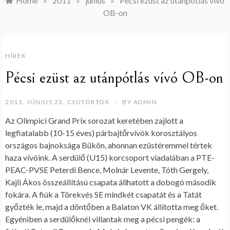
Home
»
2011
»
június
»
Pécsi ezüst az utánpótlás vívó
OB-on
HÍREK
Pécsi ezüst az utánpótlás vívó OB-on
2011. JÚNIUS 23. CSÜTÖRTÖK
BY
ADMIN
Az Olimpici Grand Prix sorozat keretében zajlott a
legfiatalabb (10-15 éves) párbajtőrvívók korosztályos
országos bajnoksága Bükön, ahonnan ezüstéremmel tértek
haza vívóink. A serdülő (U15) korcsoport viadalában a PTE-
PEAC-PVSE Peterdi Bence, Molnár Levente, Tóth Gergely,
Kajli Ákos összeállítású csapata állhatott a dobogó második
fokára. A fiúk a Törekvés SE mindkét csapatát és a Tatát
győzték le, majd a döntőben a Balaton VK állította meg őket.
Egyéniben a serdülőknél villantak meg a pécsi pengék: a