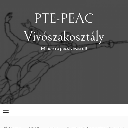
Skip
to
PTE-PEAC
content
Vívószakosztály
Minden a pécsivívásról!