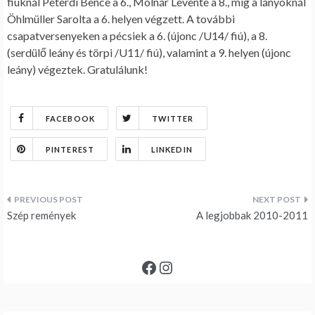
fiúknál Peterdi Bence a 6., Molnár Levente a 8., míg a lányoknál
Öhlmüller Sarolta a 6. helyen végzett. A további
csapatversenyeken a pécsiek a 6. (újonc /U14/ fiú), a 8.
(serdülő leány és törpi /U11/ fiú), valamint a 9. helyen (újonc
leány) végeztek. Gratulálunk!
FACEBOOK
TWITTER
PINTEREST
LINKEDIN
Bejegyzés
Szép remények
A legjobbak 2010-2011
navigáció
Facebook
Instagram