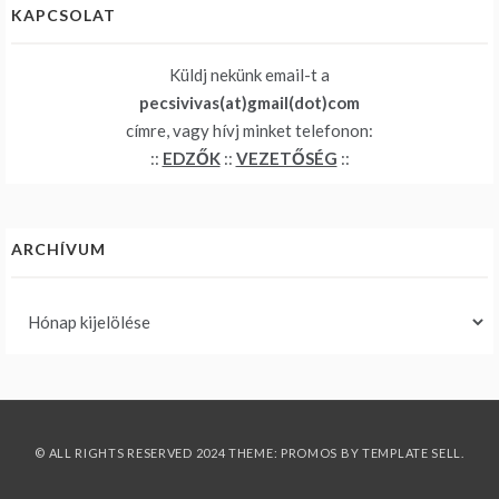
KAPCSOLAT
Küldj nekünk email-t a
pecsivivas(at)gmail(dot)com
címre, vagy hívj minket telefonon:
::
EDZŐK
::
VEZETŐSÉG
::
ARCHÍVUM
Archívum
© ALL RIGHTS RESERVED 2024 THEME: PROMOS BY
TEMPLATE SELL
.