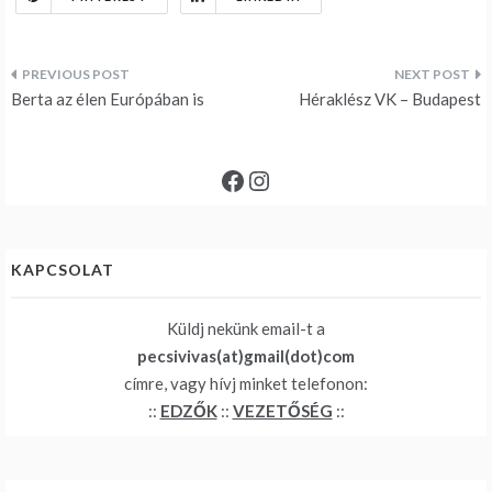
Bejegyzés
Berta az élen Európában is
Héraklész VK – Budapest
navigáció
Facebook
Instagram
KAPCSOLAT
Küldj nekünk email-t a
pecsivivas(at)gmail(dot)com
címre, vagy hívj minket telefonon:
::
EDZŐK
::
VEZETŐSÉG
::