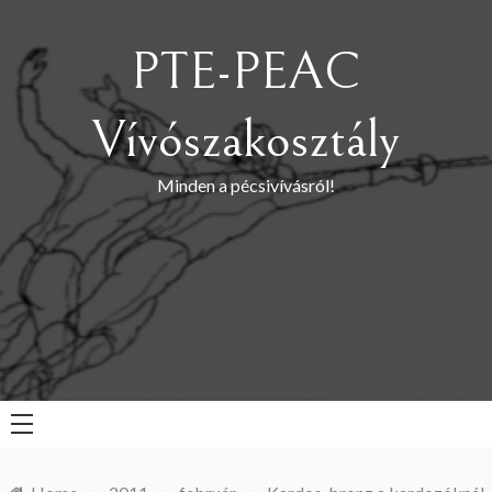
Skip
to
PTE-PEAC
content
Vívószakosztály
Minden a pécsivívásról!