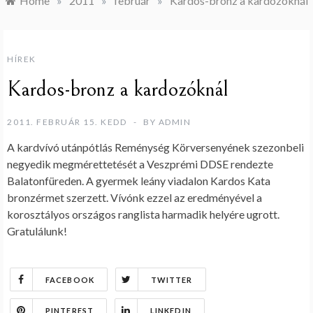
Home
»
2011
»
február
»
Kardos-bronz a kardozóknál
HÍREK
Kardos-bronz a kardozóknál
2011. FEBRUÁR 15. KEDD
BY
ADMIN
A kardvívó utánpótlás Reménység Körversenyének szezonbeli
negyedik megmérettetését a Veszprémi DDSE rendezte
Balatonfüreden. A gyermek leány viadalon Kardos Kata
bronzérmet szerzett. Vívónk ezzel az eredményével a
korosztályos országos ranglista harmadik helyére ugrott.
Gratulálunk!
FACEBOOK
TWITTER
PINTEREST
LINKEDIN