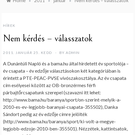
Home
»
2011
»
január
»
Nem kérdés – válasszatok
HÍREK
Nem kérdés – válasszatok
2011. JANUÁR 25. KEDD
BY
ADMIN
A Dunántúli Napló és a bama.hu által hirdetett év sportolója –
év csapata – év edzője választásokon két kategóriában is
érintett a PTE-PEAC-PVSE vívószakosztálya. Az év csapata
cím esélyesei között az OB-bronzérmes férfi
párbajtőrcsapatunk szerepel (szavazni itt lehet:
http://www.bama.hu/baranya/sport/on-szerint-melyik-a-
2010-es-ev-legjobb-baranyai-csapata-355502), Danka
Sándort pedig az év edzője címre jelölték
(http://www.bama.hu/baranya/sport/ki-volt-a-megye-
legjobb-edzoje-2010-ben-355501). Nézzétek, kattintsatok,