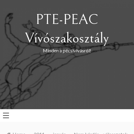
Skip
to
PTE-PEAC
content
Vívószakosztály
Minden a pécsivívásról!