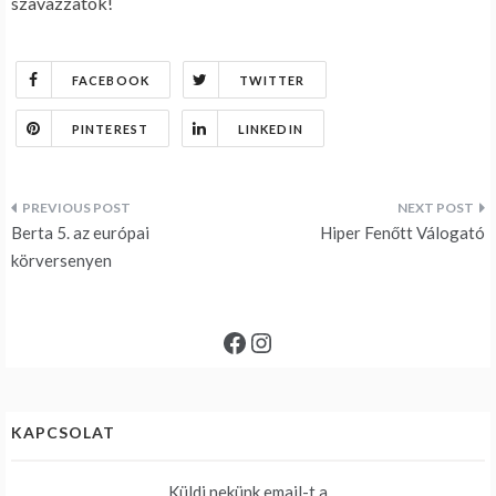
szavazzatok!
FACEBOOK
TWITTER
PINTEREST
LINKEDIN
Bejegyzés
Berta 5. az európai
Hiper Fenőtt Válogató
navigáció
körversenyen
Facebook
Instagram
KAPCSOLAT
Küldj nekünk email-t a