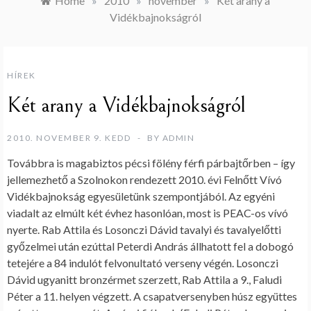
Home
»
2010
»
november
»
Két arany a
Vidékbajnokságról
HÍREK
Két arany a Vidékbajnokságról
2010. NOVEMBER 9. KEDD
BY
ADMIN
Továbbra is magabiztos pécsi fölény férfi párbajtőrben – így
jellemezhető a Szolnokon rendezett 2010. évi Felnőtt Vívó
Vidékbajnokság egyesületünk szempontjából. Az egyéni
viadalt az elmúlt két évhez hasonlóan, most is PEAC-os vívó
nyerte. Rab Attila és Losonczi Dávid tavalyi és tavalyelőtti
győzelmei után ezúttal Peterdi András állhatott fel a dobogó
tetejére a 84 indulót felvonultató verseny végén. Losonczi
Dávid ugyanitt bronzérmet szerzett, Rab Attila a 9., Faludi
Péter a 11. helyen végzett. A csapatversenyben húsz együttes