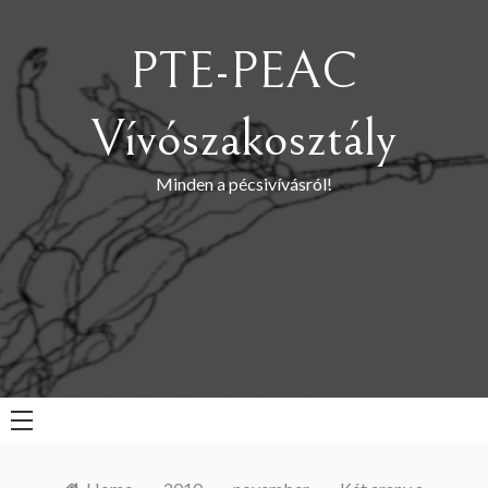
Skip
to
PTE-PEAC
content
Vívószakosztály
Minden a pécsivívásról!