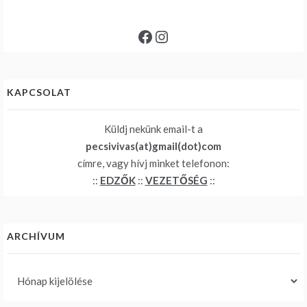
Facebook
Instagram
KAPCSOLAT
Küldj nekünk email-t a
pecsivivas(at)gmail(dot)com
címre, vagy hívj minket telefonon:
::
EDZŐK
::
VEZETŐSÉG
::
ARCHÍVUM
Archívum