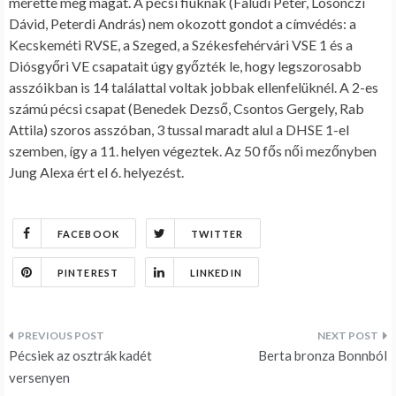
mérette meg magát. A pécsi fiúknak (Faludi Péter, Losonczi
Dávid, Peterdi András) nem okozott gondot a címvédés: a
Kecskeméti RVSE, a Szeged, a Székesfehérvári VSE 1 és a
Diósgyőri VE csapatait úgy győzték le, hogy legszorosabb
asszóikban is 14 találattal voltak jobbak ellenfelüknél. A 2-es
számú pécsi csapat (Benedek Dezső, Csontos Gergely, Rab
Attila) szoros asszóban, 3 tussal maradt alul a DHSE 1-el
szemben, így a 11. helyen végeztek. Az 50 fős női mezőnyben
Jung Alexa ért el 6. helyezést.
FACEBOOK
TWITTER
PINTEREST
LINKEDIN
Bejegyzés
Pécsiek az osztrák kadét
Berta bronza Bonnból
navigáció
versenyen