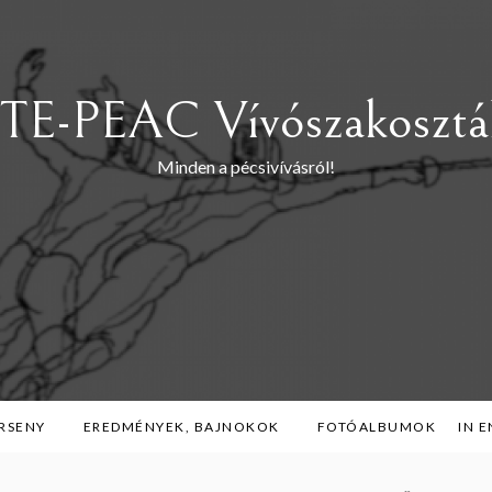
TE-PEAC Vívószakosztá
Minden a pécsivívásról!
RSENY
EREDMÉNYEK, BAJNOKOK
FOTÓALBUMOK
IN 