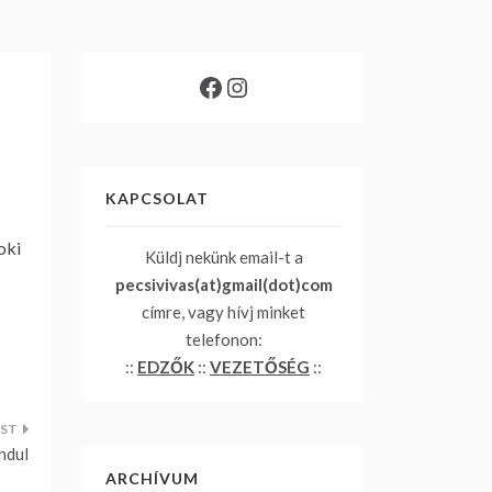
…
Facebook
Instagram
KAPCSOLAT
oki
Küldj nekünk email-t a
pecsivivas(at)gmail(dot)com
címre, vagy hívj minket
telefonon:
::
EDZŐK
::
VEZETŐSÉG
::
ndul
ARCHÍVUM