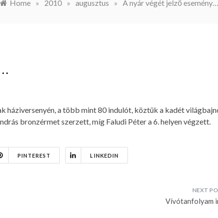
Home
»
2010
»
augusztus
»
A nyár végét jelző esemény
y…
N
áziversenyén, a több mint 80 indulót, köztük a kadét világbajn
drás bronzérmet szerzett, míg Faludi Péter a 6. helyen végzett.
PINTEREST
LINKEDIN
Vívótanfolyam i