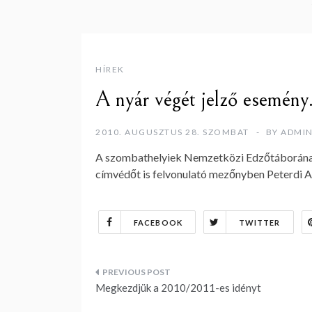
HÍREK
A nyár végét jelző esemén
2010. AUGUSZTUS 28. SZOMBAT
BY
ADMI
A szombathelyiek Nemzetközi Edzőtáborának h
címvédőt is felvonulató mezőnyben Peterdi An
FACEBOOK
TWITTER
Bejegyzés
Megkezdjük a 2010/2011-es idényt
navigáció